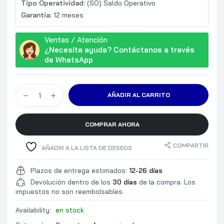
Tipo Operatividad:
(SO) Saldo Operativo
Garantía:
12 meses
Ventas / Atención
¿Necesita ayuda? Contáctanos a través
de WhatsApp
AÑADIR AL CARRITO
COMPRAR AHORA
COMPARTIR
AÑADIR A LA LISTA DE DESEOS
Plazos de entrega estimados:
12-26 días
Devolución dentro de los
30 días
de la compra. Los
impuestos no son reembolsables.
Availability:
en stock