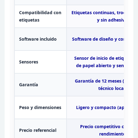
Compatibilidad con
Etiquetas continuas, troquelad
etiquetas
y sin
adhesivo
Software
incluido
Software de diseño y control
g
Sensor de
inicio de etiqueta, 
Sensores
de papel abierto y sensor de
Garantía de 12 meses (con s
Garantía
técnico local)
Peso y
dimensiones
Ligero y compacto (aprox. 1.
Precio competitivo con
ma
Precio referencial
rendimiento