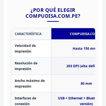
¿POR QUÉ ELEGIR
COMPUDISA.COM.PE?
CARACTERÍSTICA
COMPUDISA.COM.PE
Velocidad de
Hasta 150
mm/s
impresión
Resolución de
203 DPI (alta definición)
impresión
Ancho máximo de
80 mm
impresión
Interfaces de
USB + Ethernet +
Bluetooth (
conexión
versión)