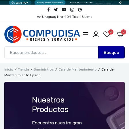
Av. Uruguay Nro 494 Tda. 16 Lima
0
0
Búsque
da
Inicio
Tienda
Suministros
Caja de Mantenimiento
Caja de
Mantenimiento Epson
Nuestros
Productos
Encuentra nuestra gran