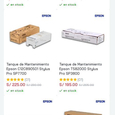
en stock
en stock
Tanque de Mantenimiento
Tanque de Mantenimiento
Epson C12C890501 Stylus
Epson T582000 Stylus
Pro SP7700
Pro SP3800
(01)
(01)
S/
 225.00
S/
 195.00
S/
 230.00
S/
 205.00
en stock
en stock