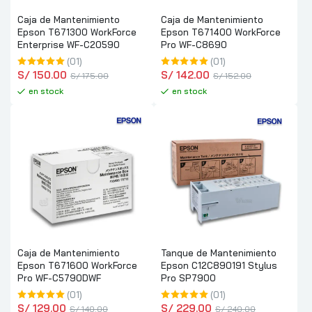
Caja de Mantenimiento
Caja de Mantenimiento
Epson T671300 WorkForce
Epson T671400 WorkForce
Enterprise WF-C20590
Pro WF-C8690
(01)
(01)
S/
 150.00
S/
 142.00
S/
 175.00
S/
 152.00
en stock
en stock
Caja de Mantenimiento
Tanque de Mantenimiento
Epson T671600 WorkForce
Epson C12C890191 Stylus
Pro WF-C5790DWF
Pro SP7900
(01)
(01)
S/
 129.00
S/
 229.00
S/
 140.00
S/
 240.00