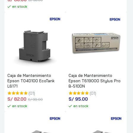
en stock
Caja de Mantenimiento
Caja de Mantenimiento
Epson T04D100 EcoTank
Epson T619000 Stylus Pro
L6171
B-510DN
(01)
(01)
S/
 82.00
S/
 95.00
S/
 99.00
en stock
en stock