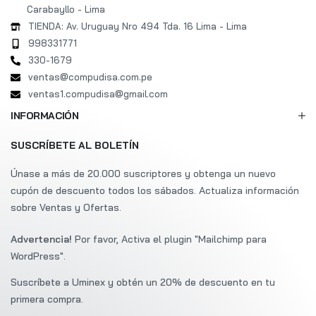
Carabayllo - Lima
TIENDA: Av. Uruguay Nro 494 Tda. 16 Lima - Lima
998331771
330-1679
ventas@compudisa.com.pe
ventas1.compudisa@gmail.com
INFORMACIÓN
SUSCRÍBETE AL BOLETÍN
Únase a más de 20.000 suscriptores y obtenga un nuevo
cupón de descuento todos los sábados. Actualiza información
sobre Ventas y Ofertas.
Advertencia!
Por favor, Activa el plugin "Mailchimp para
WordPress".
Suscríbete a Uminex y obtén un 20% de descuento en tu
Asesor de ventas - Disponible
primera compra.