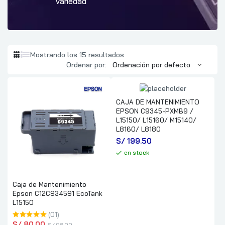
variedad
Mostrando los 15 resultados
Ordenar por:
CAJA DE MANTENIMIENTO
EPSON C9345-PXMB9 /
L15150/ L15160/ M15140/
L8160/ L8180
S/
 199.50
en stock
Caja de Mantenimiento
Epson C12C934591 EcoTank
L15150
(01)
S/
 80.00
S/
 98.00