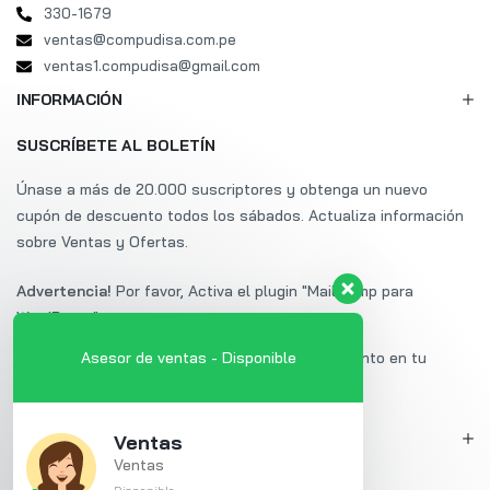
330-1679
ventas@compudisa.com.pe
ventas1.compudisa@gmail.com
INFORMACIÓN
SUSCRÍBETE AL BOLETÍN
Únase a más de 20.000 suscriptores y obtenga un nuevo
cupón de descuento todos los sábados. Actualiza información
sobre Ventas y Ofertas.
Advertencia!
Por favor, Activa el plugin "Mailchimp para
WordPress".
Suscríbete a Uminex y obtén un 20% de descuento en tu
Asesor de ventas - Disponible
primera compra.
MI CUENTA
Ventas
Ventas