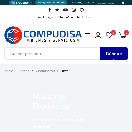
Av. Uruguay Nro 494 Tda. 16 Lima
0
0
Búsque
da
Inicio
Tienda
Suministros
Cinta
Nuestros
Productos
Encuentra nuestra gran
variedad