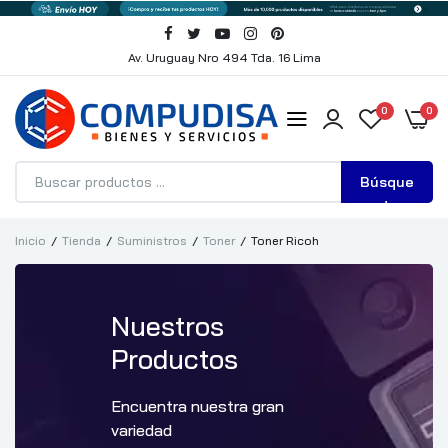
Av. Uruguay Nro 494 Tda. 16 Lima
0
0
Búsque
da
Inicio
Tienda
Suministros
Toner
Toner Ricoh
Nuestros
Productos
Encuentra nuestra gran
variedad