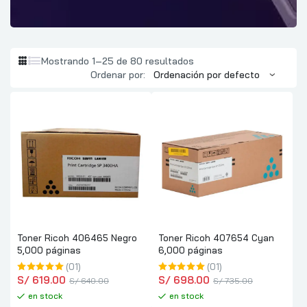
Mostrando 1–25 de 80 resultados
Ordenar por:
Toner Ricoh 406465 Negro
Toner Ricoh 407654 Cyan
5,000 páginas
6,000 páginas
(01)
(01)
S/
 619.00
S/
 698.00
S/
 640.00
S/
 735.00
en stock
en stock