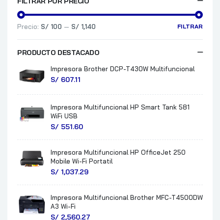
FILTRAR POR PRECIO
Precio:
S/ 100
—
S/ 1,140
FILTRAR
PRODUCTO DESTACADO
Impresora Brother DCP-T430W Multifuncional
S/
607.11
Impresora Multifuncional HP Smart Tank 581
WiFi USB
S/
551.60
Impresora Multifuncional HP OfficeJet 250
Mobile Wi-Fi Portatil
S/
1,037.29
Impresora Multifuncional Brother MFC-T4500DW
A3 Wi-Fi
S/
2,560.27