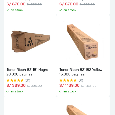
S/
 870.00
S/
 870.00
S/
 900.00
S/
 900.00
en stock
en stock
Toner Ricoh 821181 Negro
Toner Ricoh 821182 Yellow
20,000 páginas
16,000 páginas
(01)
(01)
S/
 369.00
S/
 1,139.00
S/
 395.00
S/
 1,165.00
en stock
en stock