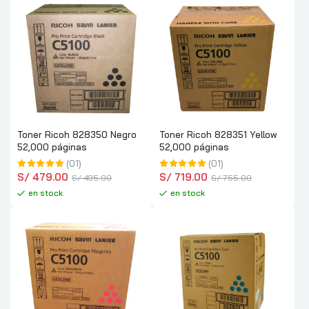
Toner Ricoh 828350 Negro
Toner Ricoh 828351 Yellow
52,000 páginas
52,000 páginas
(01)
(01)
S/
 479.00
S/
 719.00
S/
 495.00
S/
 755.00
en stock
en stock