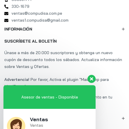
330-1679
ventas@compudisa.com.pe
ventas1.compudisa@gmail.com
INFORMACIÓN
SUSCRÍBETE AL BOLETÍN
Únase a más de 20.000 suscriptores y obtenga un nuevo
cupón de descuento todos los sábados. Actualiza información
sobre Ventas y Ofertas.
Advertencia!
Por favor, Activa el plugin "Mailchimp para
WordPress".
Suscríbete a Uminex y obtén un 20% de descuento en tu
Asesor de ventas - Disponible
primera compra.
MI CUENTA
Ventas
Ventas