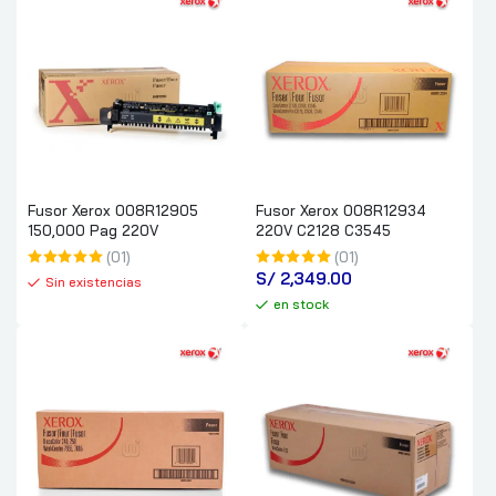
Fusor Xerox 008R12905
Fusor Xerox 008R12934
150,000 Pag 220V
220V C2128 C3545
(01)
(01)
S/
 2,349.00
Sin existencias
en stock