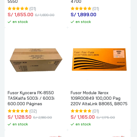
5550
4700
(01)
(01)
S/
 1,655.00
S/
 1,899.00
S/
 1,699.00
en stock
en stock
Fusor Kyocera FK-8550
Fusor Module Xerox
TASKalfa 5003i / 6003i
109R00849 100,000 Pag
600.000 Páginas
220V AltaLink B8065, B8075
(02)
(01)
S/
 1,128.50
S/
 1,165.00
S/
 2,180.90
S/
 1,175.00
en stock
en stock