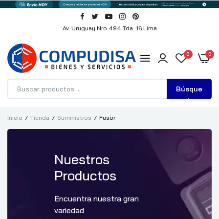
Av. Uruguay Nro 494 Tda. 16 Lima
0
0
Búsque
da
Inicio
Tienda
Suministros
Fusor
Nuestros
Productos
Encuentra nuestra gran
variedad