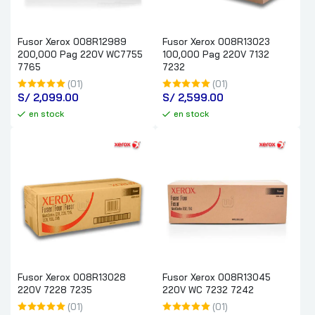
Fusor Xerox 008R12989
Fusor Xerox 008R13023
200,000 Pag 220V WC7755
100,000 Pag 220V 7132
7765
7232
(01)
(01)
S/
 2,099.00
S/
 2,599.00
en stock
en stock
Fusor Xerox 008R13028
Fusor Xerox 008R13045
220V 7228 7235
220V WC 7232 7242
(01)
(01)