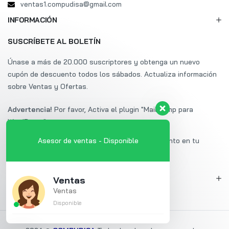
ventas1.compudisa@gmail.com
INFORMACIÓN
SUSCRÍBETE AL BOLETÍN
Únase a más de 20.000 suscriptores y obtenga un nuevo
cupón de descuento todos los sábados. Actualiza información
sobre Ventas y Ofertas.
Advertencia!
Por favor, Activa el plugin "Mailchimp para
WordPress".
Suscríbete a Uminex y obtén un 20% de descuento en tu
Asesor de ventas - Disponible
primera compra.
MI CUENTA
Ventas
Ventas
Disponible