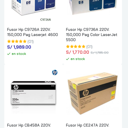
Fusor Hp C9726A 220V.
Fusor Hp C9736A 220V.
150,000 Pag Laserjet 4600
150,000 Pag Color LaserJet
5500
(01)
S/
 1,989.00
(01)
S/
 1,770.00
S/
 1,785.00
en stock
en stock
Fusor Hp CB458A 220V.
Fusor Hp CE247A 220V.