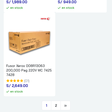
S/
 1,989.00
S/
 949.00
en stock
en stock
Fusor Xerox 008R13063
200,000 Pag 220V WC 7425
7428
(01)
S/
 2,649.00
en stock
1
2