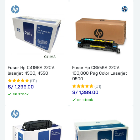
Fusor Hp C4198A 220V.
Fusor Hp C8556A 220V.
laserjet 4500, 4550
100,000 Pag Color Laserjet
9500
(01)
S/
 1,299.00
(01)
S/
 1,389.00
en stock
en stock