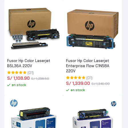
Fusor Hp Color Laserjet
Fusor Hp Color Laserjet
B5L36A 220V
Enterprise Flow C1N58A
220V
(01)
S/
 1,108.90
(01)
S/
 1,298.50
S/
 1,339.00
S/
 1,349.00
en stock
en stock