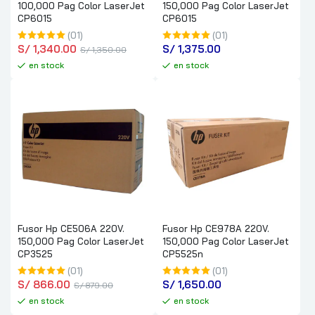
100,000 Pag Color LaserJet
150,000 Pag Color LaserJet
CP6015
CP6015
(01)
(01)
S/
 1,340.00
S/
 1,375.00
S/
 1,350.00
en stock
en stock
Fusor Hp CE506A 220V.
Fusor Hp CE978A 220V.
150,000 Pag Color LaserJet
150,000 Pag Color LaserJet
CP3525
CP5525n
(01)
(01)
S/
 866.00
S/
 1,650.00
S/
 879.00
en stock
en stock