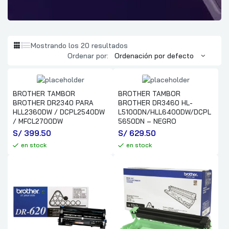
Mostrando los 20 resultados
Ordenar por:
BROTHER TAMBOR
BROTHER TAMBOR
BROTHER DR2340 PARA
BROTHER DR3460 HL-
HLL2360DW / DCPL2540DW
L5100DN/HLL6400DW/DCPL
/ MFCL2700DW
5650DN – NEGRO
S/
 399.50
S/
 629.50
en stock
en stock