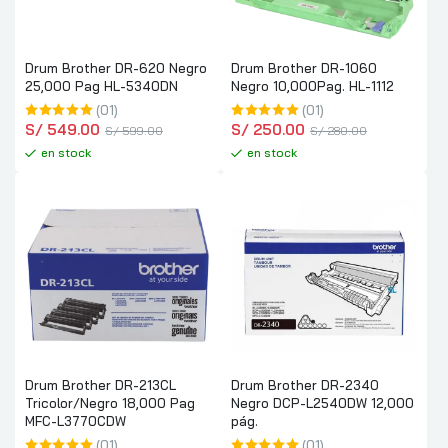
Drum Brother DR-620 Negro
Drum Brother DR-1060
25,000 Pag HL-5340DN
Negro 10,000Pag. HL-1112
(01)
(01)
S/
 549.00
S/
 250.00
S/
 599.00
S/
 280.00
en stock
en stock
Drum Brother DR-213CL
Drum Brother DR-2340
Tricolor/Negro 18,000 Pag
Negro DCP-L2540DW 12,000
MFC-L3770CDW
pág.
(01)
(01)