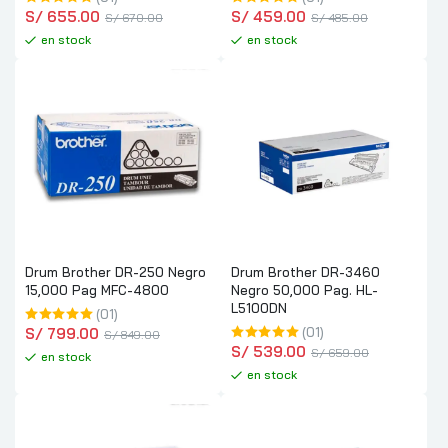
S/
 655.00
S/
 459.00
S/
 670.00
S/
 485.00
en stock
en stock
Drum Brother DR-250 Negro
Drum Brother DR-3460
15,000 Pag MFC-4800
Negro 50,000 Pag. HL-
L5100DN
(01)
S/
 799.00
(01)
S/
 849.00
S/
 539.00
S/
 659.00
en stock
en stock