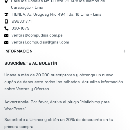
Calle los Rosales Mz. H Lote 29 APV los álamos de
Carabayllo - Lima
TIENDA: Av. Uruguay Nro 494 Tda. 16 Lima - Lima
998331771
330-1679
ventas@compudisa.com.pe
ventas1.compudisa@gmail.com
INFORMACIÓN
SUSCRÍBETE AL BOLETÍN
Únase a más de 20.000 suscriptores y obtenga un nuevo
cupón de descuento todos los sábados. Actualiza información
sobre Ventas y Ofertas.
Advertencia!
Por favor, Activa el plugin "Mailchimp para
WordPress".
Suscríbete a Uminex y obtén un 20% de descuento en tu
Asesor de ventas - Disponible
primera compra.