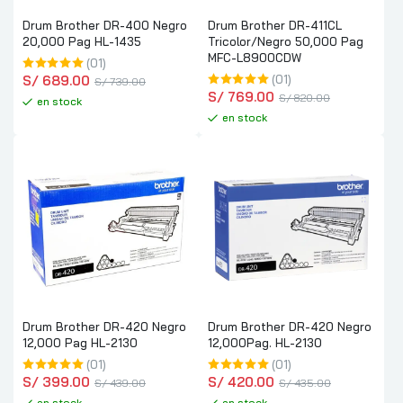
Drum Brother DR-400 Negro
Drum Brother DR-411CL
20,000 Pag HL-1435
Tricolor/Negro 50,000 Pag
MFC-L8900CDW
(01)
S/
 689.00
(01)
S/
 739.00
S/
 769.00
S/
 820.00
en stock
en stock
Drum Brother DR-420 Negro
Drum Brother DR-420 Negro
12,000 Pag HL-2130
12,000Pag. HL-2130
(01)
(01)
S/
 399.00
S/
 420.00
S/
 439.00
S/
 435.00
en stock
en stock