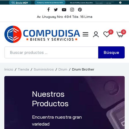
Av. Uruguay Nro 494 Tda. 16 Lima
0
0
Búsque
da
Inicio
Tienda
Suministros
Drum
Drum Brother
Nuestros
Productos
Encuentra nuestra gran
variedad