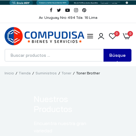
Av. Uruguay Nro 494 Tda. 16 Lima
0
0
Búsque
da
Inicio
Tienda
Suministros
Toner
Toner Brother
Nuestros
Productos
Encuentra nuestra gran
variedad