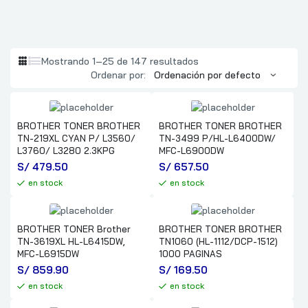
Mostrando 1–25 de 147 resultados
Ordenar por:
BROTHER TONER BROTHER
BROTHER TONER BROTHER
TN-219XL CYAN P/ L3560/
TN-3499 P/HL-L6400DW/
L3760/ L3280 2.3KPG
MFC-L6900DW
S/
 479.50
S/
 657.50
en stock
en stock
BROTHER TONER Brother
BROTHER TONER BROTHER
TN-3619XL HL-L6415DW,
TN1060 (HL-1112/DCP-1512)
MFC-L6915DW
1000 PAGINAS
S/
 859.90
S/
 169.50
en stock
en stock