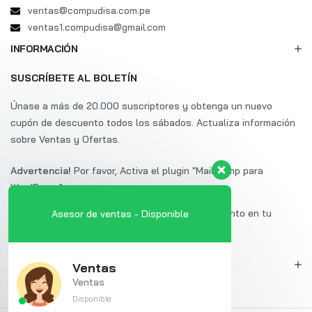
ventas@compudisa.com.pe
ventas1.compudisa@gmail.com
INFORMACIÓN
SUSCRÍBETE AL BOLETÍN
Únase a más de 20.000 suscriptores y obtenga un nuevo
cupón de descuento todos los sábados. Actualiza información
sobre Ventas y Ofertas.
Advertencia!
Por favor, Activa el plugin "Mailchimp para
WordPress".
Suscríbete a Uminex y obtén un 20% de descuento en tu
Asesor de ventas - Disponible
primera compra.
MI CUENTA
Ventas
Ventas
Disponible