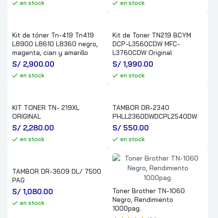
en stock
en stock
Kit de tóner Tn-419 Tn419
Kit de Toner TN219 BCYM
L8900 L8610 L8360 negro,
DCP-L3560CDW MFC-
magenta, cian y amarillo
L3760CDW Original
S/
 2,900.00
S/
 1,990.00
en stock
en stock
KIT TONER TN- 219XL
TAMBOR DR-2340
ORIGINAL
PHLL2360DWDCPL2540DW
S/
 2,280.00
S/
 550.00
en stock
en stock
TAMBOR DR-3609 DL/ 7500
PAG
S/
 1,080.00
Toner Brother TN-1060
Negro, Rendimiento
en stock
1000pag.