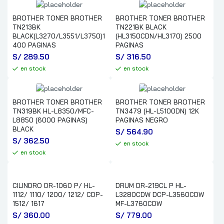
BROTHER TONER BROTHER
BROTHER TONER BROTHER
TN213BK
TN221BK BLACK
BLACK(L3270/L3551/L3750)1
(HL3150CDN/HL3170) 2500
400 PAGINAS
PAGINAS
S/
 289.50
S/
 316.50
en stock
en stock
BROTHER TONER BROTHER
BROTHER TONER BROTHER
TN319BK HL-L8350/MFC-
TN3479 (HL-L5100DN) 12K
L8850 (6000 PAGINAS)
PAGINAS NEGRO
BLACK
S/
 564.90
S/
 362.50
en stock
en stock
CILINDRO DR-1060 P/ HL-
DRUM DR-219CL P HL-
1112/ 1110/ 1200/ 1212/ CDP-
L3280CDW DCP-L3560CDW
1512/ 1617
MF-L3760CDW
S/
 360.00
S/
 779.00