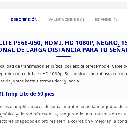
DESCRIPCIÓN
VALORACIONES (1)
BRANDS (1)
LITE
P568-050, HDMI, HD 1080P, NEGRO, 1
ONAL DE LARGA
DISTANCIA PARA TU SEÑAL
alidad de transmisión es crítica, por eso te ofrecemos el
Cable d
eproducción nítida en HD 1080p. Su construcción robusta en
colo
las de juntas hasta sistemas de
vigilancia.
I Tripp-Lite
de 50 pies
dores
o amplificadores de señal, manteniendo la integridad del 
agnética y
de radiofrecuencia, asegurando una transmisión estab
nectores chapados en
oro resisten la corrosión y mejoran la con