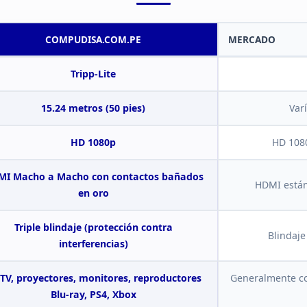
COMPUDISA.COM.PE
MERCADO
Tripp-Lite
15.24 metros (50 pies)
Var
HD 1080p
HD 108
I Macho a Macho con contactos
bañados
HDMI están
en oro
Triple blindaje (protección contra
Blindaje
interferencias)
TV, proyectores,
monitores, reproductores
Generalmente
co
Blu-ray, PS4, Xbox