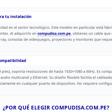
ra tu instalación
idad en el sector tecnológico. Este modelo en particular está
fabri
ntes. Al adquirirlo en
compudisa.com.pe
,
obtienes un cable que
ray, consolas de videojuegos, proyectores y
monitores que requie
ompatibilidad
0
pies), soporta resoluciones de hasta 1920×1080 a 60Hz. Es compa
 audio
multicanal y Ethernet. Su diseño flexible facilita el cablead
ectamente
en cualquier puerto de dispositivo. No requiere configur
¿POR QUÉ ELEGIR
COMPUDISA.COM.PE?