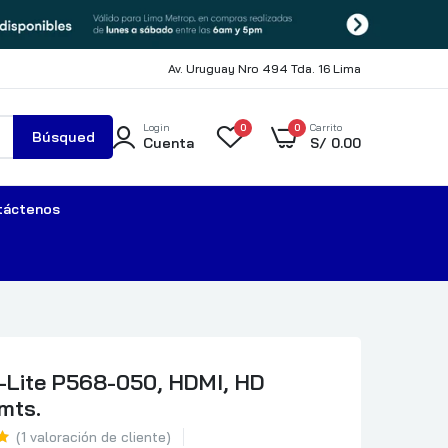
Av. Uruguay Nro 494 Tda. 16 Lima
Login
0
0
Carrito
Búsqued
Cuenta
S/
0.00
a
táctenos
p-Lite P568-050, HDMI, HD
mts.
(
1
valoración de cliente)