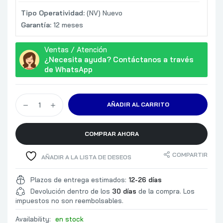
Tipo Operatividad:
(NV) Nuevo
Garantía:
12 meses
Ventas / Atención
¿Necesita ayuda? Contáctanos a través
de WhatsApp
AÑADIR AL CARRITO
COMPRAR AHORA
COMPARTIR
AÑADIR A LA LISTA DE DESEOS
Plazos de entrega estimados:
12-26 días
Devolución dentro de los
30 días
de la compra. Los
impuestos no son reembolsables.
Availability:
en stock