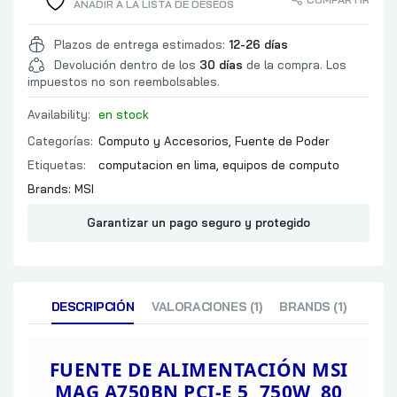
AÑADIR A LA LISTA DE DESEOS
VENTILADOR INTERNO
TAMAÑO DEL
TIPO DE FAN
Plazos de entrega estimados:
12-26 días
OTP
Devolución dentro de los
30 días
de la compra. Los
SCP
impuestos no son reembolsables.
CERTIFICACIONES
OPP
OCP
Availability:
en stock
OVP
Categorías:
Computo y Accesorios
,
Fuente de Poder
LARGO FUENTE POWER
Etiquetas:
computacion en lima
,
equipos de computo
Brands:
MSI
Garantizar un pago seguro y protegido
DESCRIPCIÓN
VALORACIONES (1)
BRANDS (1)
FUENTE DE ALIMENTACIÓN MSI
MAG
A750BN PCI-E 5, 750W, 80