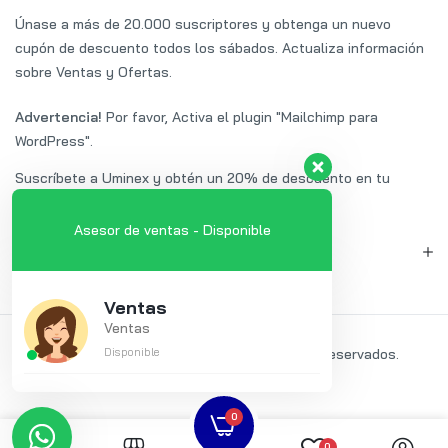
Únase a más de 20.000 suscriptores y obtenga un nuevo
cupón de descuento todos los sábados. Actualiza información
sobre Ventas y Ofertas.
Advertencia!
Por favor, Activa el plugin "Mailchimp para
WordPress".
Suscríbete a Uminex y obtén un 20% de descuento en tu
primera compra.
Asesor de ventas - Disponible
MI CUENTA
Ventas
Ventas
2024 ©
COMPUDISA
Disponible
Todos los derechos reservados.
Método de pago:
0
0