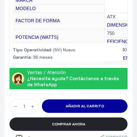
MARCA
MODELO
ATX
FACTOR DE FORMA
DIMENSIONE
750
POTENCIA (WATTS)
EFICIENCIA
Tipo Operatividad:
(NV) Nuevo
100 – 240 VAC
Garantía:
36 meses
VOLTAJE DE ENTRADA
FRECUENCIA
PFC
Ventas / Atención
1
¿Necesita ayuda? Contáctanos a través
1 x 8-pin ATX 
de WhatsApp
1 x 8-pin PCIe
CONECTORES DE FUENTE
Conectores S
AÑADIR AL CARRITO
Perifericos 4 P
Conector Flop
1 x 16-pin PCI
COMPRAR AHORA
SI
COMPARTIR