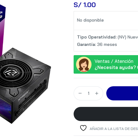
S/
 1.00
No disponible
Tipo Operatividad:
(NV) Nuev
Garantía:
36 meses
Ventas / Atención
¿Necesita ayuda? 
AÑADIR A LA LISTA DE DE