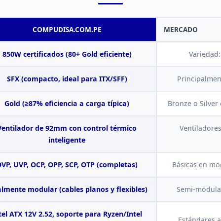
COMPUDISA.COM.PE
MERCADO
850W certificados (80+ Gold
eficiente)
Variedad
SFX (compacto, ideal para ITX/SFF)
Principalmen
Gold
(≥87% eficiencia a carga típica)
Bronze o Silver
Ventilador de 92mm con
control térmico
Ventilador
inteligente
VP, UVP, OCP, OPP,
SCP, OTP (completas)
Básicas en mo
almente modular
(cables planos y flexibles)
Semi-modular 
tel ATX 12V
2.52, soporte para Ryzen/Intel
Estándares
a