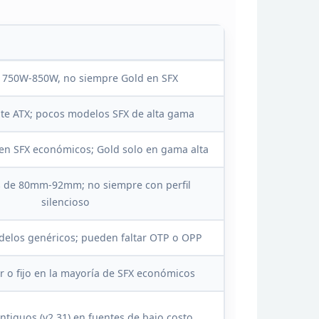
: 750W-850W, no siempre Gold en
SFX
te ATX; pocos modelos SFX de alta gama
 en SFX
económicos; Gold solo en gama alta
es de 80mm-92mm;
no siempre con perfil
silencioso
delos genéricos;
pueden faltar OTP o OPP
o fijo en la
mayoría de SFX económicos
ntiguos (v2.31) en fuentes de bajo costo