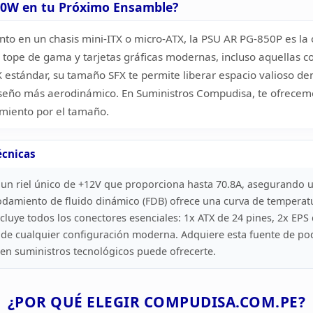
50W
en tu Próximo Ensamble?
to en un chasis mini-ITX o micro-ATX, la PSU AR PG-850P es la
tope de gama y tarjetas gráficas modernas, incluso aquellas c
X estándar, su
tamaño SFX te permite liberar espacio valioso den
iseño más aerodinámico. En
Suministros Compudisa, te ofrecemo
miento por el tamaño.
écnicas
un riel único de +12V que
proporciona hasta 70.8A, asegurando un
odamiento de fluido dinámico (FDB)
ofrece una curva de temperatu
luye todos los conectores esenciales: 1x
ATX de 24 pines, 2x EPS d
 de cualquier configuración moderna.
Adquiere esta fuente de pod
 en suministros tecnológicos puede
ofrecerte.
¿POR QUÉ ELEGIR
COMPUDISA.COM.PE?