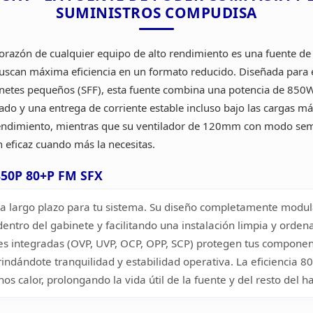
SUMINISTROS
COMPUDISA
razón de cualquier equipo de alto rendimiento es una
fuente de
uscan máxima eficiencia en un formato reducido.
Diseñada para e
netes pequeños (SFF), esta fuente combina una potencia de
850W 
do y una entrega de corriente estable incluso bajo las cargas má
 rendimiento, mientras que su ventilador de 120mm con modo
sem
 eficaz cuando más la necesitas.
-850P 80+P FM SFX
 a largo plazo para tu
sistema. Su diseño completamente modular
dentro del gabinete y
facilitando una instalación limpia y orde
es integradas (OVP, UVP, OCP, OPP,
SCP) protegen tus componente
rindándote tranquilidad y estabilidad operativa.
La eficiencia 80
 calor, prolongando la vida útil de la fuente y del
resto del h