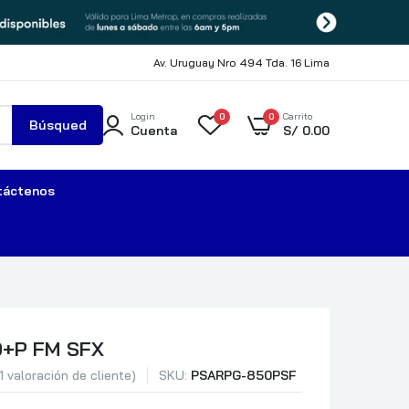
Av. Uruguay Nro 494 Tda. 16 Lima
Login
0
0
Carrito
Búsqued
Cuenta
S/
0.00
a
táctenos
0+P FM SFX
1
valoración de cliente)
SKU:
PSARPG-850PSF