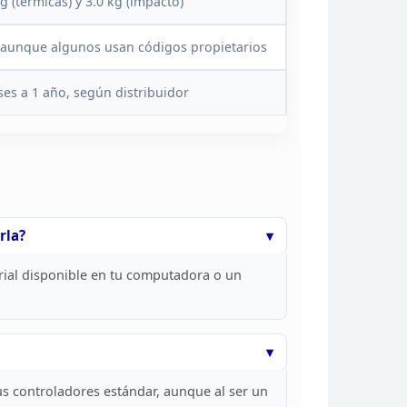
g (térmicas) y 3.0 kg (impacto)
, aunque algunos usan
códigos propietarios
ses a 1 año, según distribuidor
rla?
rial disponible
en tu computadora o un
us controladores estándar, aunque al ser un