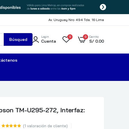
Av. Uruguay Nro 494 Tda. 16 Lima
Login
0
0
Carrito
Búsqued
Cuenta
S/
0.00
a
táctenos
pson TM-U295-272, Interfaz:
(
1
valoración de cliente)