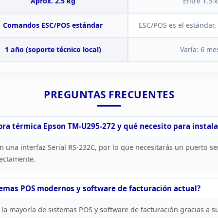
Aprox. 2.5 kg
Entre
1.5 k
Comandos ESC/POS
estándar
ESC/POS es el estándar
1 año (soporte técnico local)
Varía: 6 me
PREGUNTAS
FRECUENTES
ora
térmica Epson TM-U295-272 y qué necesito para
instala
on una
interfaz Serial RS-232C, por lo que necesitarás un puerto se
ectamente.
temas
POS modernos y software de facturación actual?
la mayoría de sistemas POS y software de
facturación gracias a s