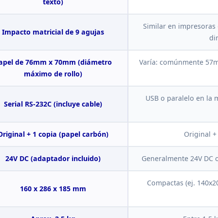
texto)
Similar en impresoras
Impacto matricial de 9
agujas
di
apel de 76mm x 70mm
(diámetro
Varía: comúnmente 5
máximo de rollo)
USB o paralelo en la 
Serial RS-232C (incluye
cable)
Original + 1 copia (papel carbón)
Original +
24V DC
(adaptador incluido)
Generalmente 24V DC o
Compactas (ej. 140x2
160 x 286 x 185
mm