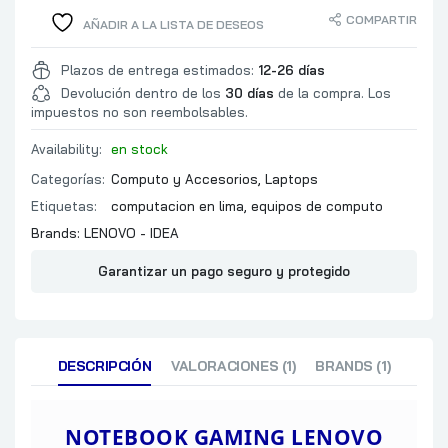
32 GB
COMPARTIR
AÑADIR A LA LISTA DE DESEOS
TIPO
BUS
Plazos de entrega estimados:
12-26 días
MEMORIA
TIPO DE RANURA
Devolución dentro de los
30 días
de la compra. Los
impuestos no son reembolsables.
NUMERO DE RANURAS
EXPANSION MAXIMA
Availability:
en stock
COMENTARIOS
Categorías:
Computo y Accesorios
,
Laptops
1 TB
Etiquetas:
computacion en lima
,
equipos de computo
TIPO
Brands:
LENOVO - IDEA
ALMACENAMIENTO
INTERFAZ
Garantizar un pago seguro y protegido
RANURAS DE EXPANSIO
COMENTARIOS
SI
MARCA
DESCRIPCIÓN
VALORACIONES (1)
BRANDS (1)
CHIPSET
VIDEO
CAPACIDAD
NOTEBOOK GAMING LENOVO
TIPO