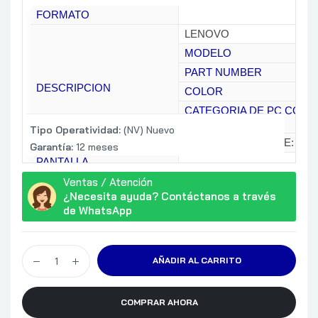
FORMATO
LENOVO
MODELO
PART NUMBER
DESCRIPCION
COLOR
CATEGORIA DE PC CON
IA
Tipo Operatividad:
(NV) Nuevo
MATERIAL DEL CASE: ALU
Garantía:
12 meses
PANTALLA
100% DCI-P3 / 165Hz
Ventas / Atención
CARACTERISTICAS
¿Necesita ayuda? Contáctanos a través
ADICIONALES DE
G-SYNC / LOW BLUE LIGH
PANTALLA
de WhatsApp
PERFORMANCE / FLICKE
CPU
PROCESADOR
AÑADIR AL CARRITO
NEURONAL (NPU)
OBSERVACIONES DE CPU
CHIPSET
COMPRAR AHORA