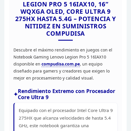
LEGION
PRO 5 16IAX10, 16”
BOOST CLOCK: 2347MHZ / 
WQXGA OLED, CORE ULTRA 9
SALIDAS
275HX HASTA 5.4G – POTENCIA Y
VELOCIDAD
NITIDEZ EN SUMINISTROS
CONECTIVIDAD
WIRELESS
COMPUDISA
BLUETOOTH
AUDIO HD / REALTEK AL
Descubre el máximo
rendimiento en juegos con el
SONIDO
PARLANTE
Notebook Gaming Lenovo Legion Pro 5 16IAX10
PUERTOS
disponible en
compudisa.com.pe
, un
equipo
SI
diseñado para gamers y creadores que exigen lo
TOUCHPAD
mejor en procesamiento
y calidad visual.
CÁMARA WEB 5.0MP CON 
MICROFONO 2x, ARRAY
Rendimiento Extremo con Procesador
INCORPORA
Core Ultra
9
TECLADO RETROILUMINAD
ESPAÑOL (LA)
Equipado con el procesador Intel Core Ultra 9
TOUCHPAD MULTITÁCTIL
SIN BOTONES, COMPATIB
275HX que
alcanza velocidades de hasta 5.4
TOUCHPAD (PTP), 75 x 1
GHz, este notebook garantiza una
1