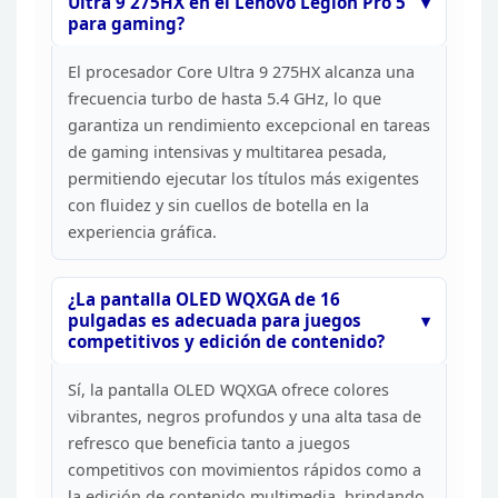
Ultra 9
275HX en el Lenovo Legion Pro 5
para gaming?
El procesador
Core Ultra 9 275HX alcanza una
frecuencia turbo de hasta 5.4 GHz, lo que
garantiza un rendimiento excepcional en tareas
de gaming intensivas y multitarea
pesada,
permitiendo ejecutar los títulos más exigentes
con fluidez y sin
cuellos de botella en la
experiencia gráfica.
¿La pantalla
OLED WQXGA de 16
pulgadas es adecuada para juegos
competitivos y edición de
contenido?
Sí, la pantalla OLED WQXGA ofrece colores
vibrantes, negros profundos y una alta tasa de
refresco que beneficia tanto a
juegos
competitivos con movimientos rápidos como a
la edición de contenido
multimedia, brindando