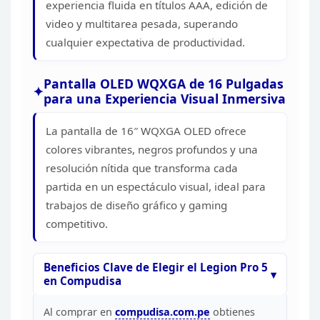
experiencia
fluida en títulos AAA, edición de
ALIMENTACION
video y multitarea pesada, superando
HDMI
cualquier expectativa de productividad.
2 X USB-A (USB 5GBPS / U
1 X USB-A (USB 10GBPS / 
PUERTOS
ON
Pantalla OLED
WQXGA de 16 Pulgadas
1 X USB-C (USB 10GBPS /
para una Experiencia Visual
Inmersiva
PD 65-100W Y DISPLAYPO
1 X USB-C (THUNDERBOLT
DISPLAYPORT 2.1
La pantalla de 16″ WQXGA OLED ofrece
1 X HEADPHONE / MICR
colores vibrantes, negros profundos y una
(3.5MM)
resolución nítida que transforma
cada
INTEGRADA
BATERIA
partida en un espectáculo visual, ideal para
CAPACIDAD
trabajos de diseño gráfico
y gaming
ADAPTADOR DE
competitivo.
CORRIENTE
IDIOMA DE TECLADO
26.34 cm
Beneficios Clave de Elegir el Legion
Pro 5
en Compudisa
DIMENSIONES
ANCHO
ALTO
Al comprar en
compudisa.com.pe
obtienes