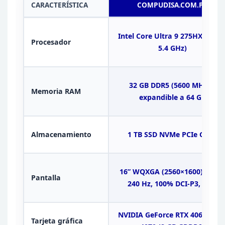
CARACTERÍSTICA
COMPUDISA.COM.PE
Intel Core Ultra 9 275HX (hast
Procesador
5.4
GHz)
32 GB DDR5 (5600 MHz) –
Memoria RAM
expandible a 64 GB
Almacenamiento
1 TB SSD
NVMe PCIe Gen4
16” WQXGA (2560×1600) OLED,
Pantalla
240 Hz,
100% DCI-P3, HDR
NVIDIA GeForce RTX 4060 – RT
Tarjeta gráfica