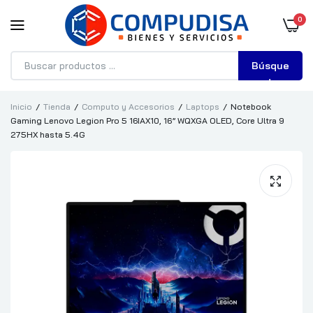
0
Búsque
da
Inicio
Tienda
Computo y Accesorios
Laptops
Notebook
Gaming Lenovo Legion Pro 5 16IAX10, 16” WQXGA OLED, Core Ultra 9
275HX hasta 5.4G