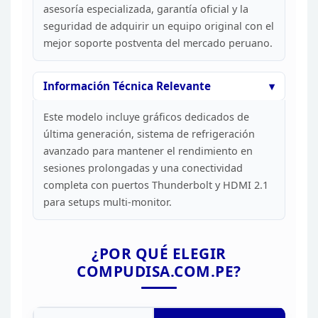
PESO
asesoría especializada, garantía oficial y la
WINDOWS 11 HOME SL 64
seguridad de adquirir
un equipo original con el
SISTEMA OPERATIVO
IDIOMA
mejor soporte postventa del mercado
peruano.
COMENTARIOS
Información Técnica
Relevante
Este modelo incluye gráficos dedicados de
última
generación, sistema de refrigeración
avanzado para mantener el rendimiento en
sesiones prolongadas y una conectividad
completa con puertos Thunderbolt y
HDMI 2.1
para setups multi-monitor.
¿POR QUÉ ELEGIR
COMPUDISA.COM.PE?