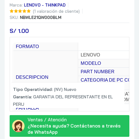
Marca:
LENOVO - THINKPAD
(
1
valoración de cliente)
SKU:
NBWLE21QW000BLM
S/
 1.00
FORMATO
LENOVO
MODELO
PART NUMBER
DESCRIPCION
CATEGORIA DE PC CON
IA
Tipo Operatividad:
(NV) Nuevo
COLOR: NEGRO / MATERIA
Garantía:
GARANTIA DEL REPRESENTANTE EN EL
ALUMINIUM (BOTTOM)
PERU
PANTALLA
CARACTERISTICAS
60Hz / TÜV LOW BLUE LI
Ventas / Atención
ADICIONALES DE
¿Necesita ayuda? Contáctanos a través
PANTALLA
SCREEN-TO-BODY RATIO:
de WhatsApp
CPU