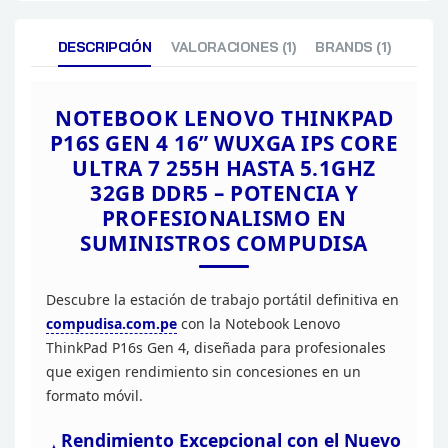
MARCA
CHIPSET
DESCRIPCIÓN
VALORACIONES (1)
BRANDS (1)
VIDEO
CAPACIDAD
TIPO
NOTEBOOK LENOVO THINKPAD
SALIDAS
P16S
GEN 4 16” WUXGA IPS CORE
VELOCIDAD
ULTRA 7 255H HASTA 5.1GHZ
CONECTIVIDAD
WIRELESS
32GB DDR5 – POTENCIA Y
BLUETOOTH
PROFESIONALISMO EN
AUDIO HD / REALTEK AL
SUMINISTROS COMPUDISA
SONIDO
PARLANTE
PUERTOS
Descubre la
estación de trabajo portátil definitiva en
SI
compudisa.com.pe
con la Notebook Lenovo
LECTOR DE HUELLAS
ThinkPad P16s Gen 4, diseñada para profesionales
TOUCHPAD
que
exigen rendimiento sin concesiones en un
formato
móvil.
CAMARA WEB FHD 5.0MP
INCORPORA
DE PRIVACIDAD & HUMA
/ MICROFONO 2x, ARRA
Rendimiento Excepcional con el Nuevo