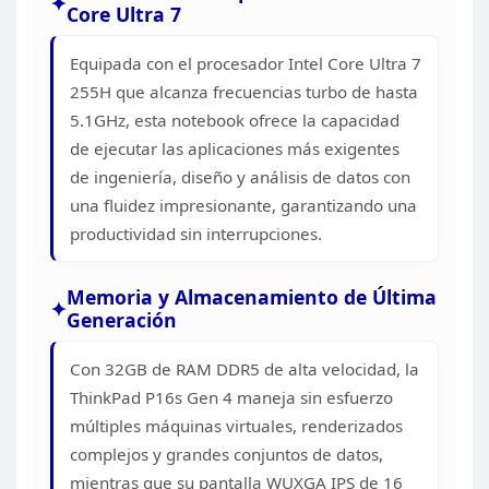
Core Ultra 7
TECLADO RETROILUMINA
LECTOR DE HUELLAS: TO
Equipada
con el procesador Intel Core Ultra 7
CHIP, INTEGRADO EN EL
255H que alcanza frecuencias turbo de
hasta
1
5.1GHz, esta notebook ofrece la capacidad
ALIMENTACION
de ejecutar las aplicaciones
más exigentes
HDMI
de ingeniería, diseño y análisis de datos con
1 x USB-A (USB 5Gbps / US
PUERTOS
1 x USB-A (USB 5Gbps / U
una fluidez impresionante,
garantizando una
ON
productividad sin interrupciones.
2 x USB-C (THUNDERBOLT 
1 x HEADPHONE / MICR
(3.5mm)
Memoria
y Almacenamiento de Última
1 x SECURITY KEYHOLE
Generación
INTEGRADA
BATERIA
CAPACIDAD
Con 32GB de RAM DDR5
de alta velocidad, la
ADAPTADOR DE
ThinkPad P16s Gen 4 maneja sin esfuerzo
CORRIENTE
múltiples
máquinas virtuales, renderizados
IDIOMA DE TECLADO
complejos y grandes conjuntos de datos,
24.86 CM
mientras que su pantalla WUXGA IPS de 16