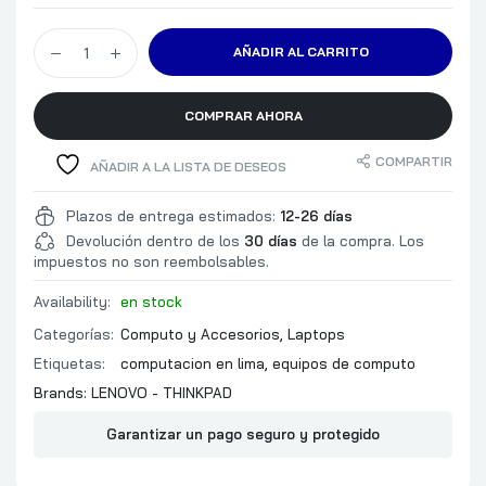
PROCESADOR
NEURONAL (NPU)
AÑADIR AL CARRITO
OBSERVACIONES DE CPU
CHIPSET
COMPRAR AHORA
32 GB
TIPO
COMPARTIR
AÑADIR A LA LISTA DE DESEOS
BUS
MEMORIA
TIPO DE RANURA
Plazos de entrega estimados:
12-26 días
Devolución dentro de los
30 días
de la compra. Los
NUMERO DE RANURAS
impuestos no son reembolsables.
EXPANSION MAXIMA
COMENTARIOS
Availability:
en stock
1 TB
Categorías:
Computo y Accesorios
,
Laptops
TIPO
Etiquetas:
computacion en lima
,
equipos de computo
ALMACENAMIENTO
INTERFAZ
Brands:
LENOVO - THINKPAD
RANURAS DE EXPANSIO
Garantizar un pago seguro y protegido
COMENTARIOS
SI