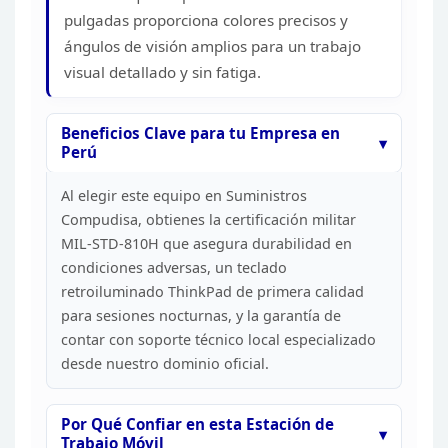
DIMENSIONES
ANCHO
pulgadas proporciona colores
precisos y
ALTO
ángulos de visión amplios para un trabajo
PESO
visual detallado y sin
fatiga.
WINDOWS 11 PRO (ING / 
BITS
SISTEMA OPERATIVO
IDIOMA
Beneficios Clave para tu Empresa en
Perú
COMENTARIOS
Al elegir este equipo en Suministros
Compudisa,
obtienes la certificación militar
MIL-STD-810H que asegura durabilidad en
condiciones adversas, un teclado
retroiluminado ThinkPad de primera calidad
para sesiones nocturnas, y la garantía de
contar con soporte técnico local
especializado
desde nuestro dominio oficial.
Por Qué
Confiar en esta Estación de
Trabajo Móvil