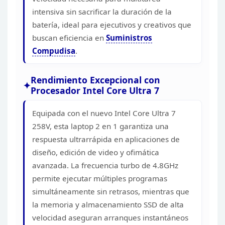
(3.5mm)
intensiva sin sacrificar la
duración de la
INTEGRADA
batería, ideal para ejecutivos y creativos que
BATERIA
CAPACIDAD
buscan
eficiencia en
Suministros
ADAPTADOR DE
Compudisa
.
CORRIENTE
IDIOMA DE TECLADO
Rendimiento Excepcional con
21.76 CM
Procesador Intel Core Ultra 7
DIMENSIONES
ANCHO
ALTO
Equipada con el nuevo Intel
Core Ultra 7
PESO
258V, esta laptop 2 en 1 garantiza una
WINDOWS 11 PRO (ING / 
respuesta ultrarrápida en
aplicaciones de
BITS
SISTEMA OPERATIVO
diseño, edición de video y ofimática
IDIOMA
avanzada. La frecuencia
turbo de 4.8GHz
COMENTARIOS
permite ejecutar múltiples programas
simultáneamente sin
retrasos, mientras que
la memoria y almacenamiento SSD de alta
velocidad
aseguran arranques instantáneos