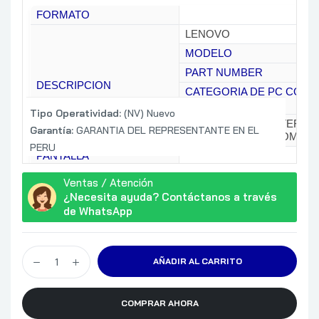
FORMATO
LENOVO
MODELO
PART NUMBER
DESCRIPCION
CATEGORIA DE PC CON
IA
Tipo Operatividad:
(NV) Nuevo
COLOR: GRIS / MATERIAL:
Garantía:
GARANTIA DEL REPRESENTANTE EN EL
ALUMINIUM (BOTTOM)
PERU
PANTALLA
CARACTERISTICAS
60Hz / LOW POWER / TO
Ventas / Atención
ADICIONALES DE
¿Necesita ayuda? Contáctanos a través
PANTALLA
SCREEN-TO-BODY RATIO:
de WhatsApp
CPU
PROCESADOR
NEURONAL (NPU)
AÑADIR AL CARRITO
OBSERVACIONES DE CPU
CHIPSET
COMPRAR AHORA
32 GB