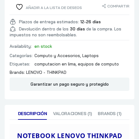
TIPO
COMPARTIR
AÑADIR A LA LISTA DE DESEOS
BUS
MEMORIA
NUMERO DE RANURAS
Plazos de entrega estimados:
12-26 días
Devolución dentro de los
30 días
de la compra. Los
EXPANSION MAXIMA
impuestos no son reembolsables.
COMENTARIOS
1 TB
Availability:
en stock
TIPO
Categorías:
Computo y Accesorios
,
Laptops
ALMACENAMIENTO
INTERFAZ
Etiquetas:
computacion en lima
,
equipos de computo
RANURAS DE EXPANSIO
Brands:
LENOVO - THINKPAD
COMENTARIOS
Garantizar un pago seguro y protegido
NO
MARCA
VIDEO
CHIPSET
SALIDAS
DESCRIPCIÓN
VALORACIONES (1)
BRANDS (1)
Wi-Fi 7 BE201, 802.11be 2×2
CONECTIVIDAD
BLUETOOTH
NOTEBOOK LENOVO THINKPAD
SOUNDWIRE, REALTEK A