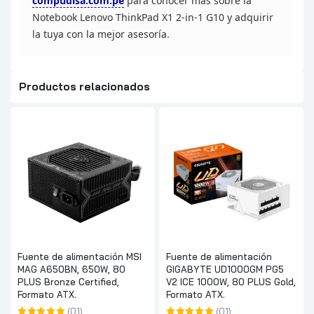
compudisa.com.pe
para
conocer más sobre la
Notebook Lenovo ThinkPad X1 2-in-1 G10 y adquirir
la
tuya con la mejor asesoría.
Productos relacionados
Fuente de alimentación MSI
Fuente de alimentación
MAG A650BN, 650W, 80
GIGABYTE UD1000GM PG5
PLUS Bronze Certified,
V2 ICE 1000W, 80 PLUS Gold,
Formato ATX.
Formato ATX.
(01)
(01)