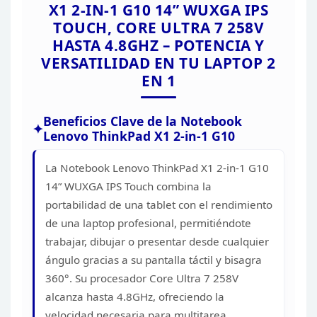
X1
2-IN-1 G10 14” WUXGA IPS
SONIDO
PARLANTE
TOUCH, CORE ULTRA 7 258V
PUERTOS
HASTA 4.8GHZ – POTENCIA Y
SI
VERSATILIDAD EN TU LAPTOP 2
LECTOR DE HUELLAS
EN 1
TOUCHPAD
CAMARA WEB FHD 5.0MP
Beneficios Clave de la
Notebook
INCORPORA
DE PRIVACIDAD & HUMA
Lenovo ThinkPad X1 2-in-1 G10
/ MICROFONO 2x, 360° 
TECLADO RETROILUMINA
La Notebook Lenovo
ThinkPad X1 2-in-1 G10
LECTOR DE HUELLAS: TO
14” WUXGA IPS Touch combina la
CHIP, INTEGRADO EN EL
portabilidad de una
tablet con el rendimiento
SI
de una laptop profesional, permitiéndote
HDMI
trabajar,
dibujar o presentar desde cualquier
1 x USB-A (USB 5Gbps / U
ángulo gracias a su pantalla táctil y
bisagra
ON
PUERTOS
1 x USB-A (USB 5Gbps / US
360°. Su procesador Core Ultra 7 258V
2 x USB-C (THUNDERBOLT 
alcanza hasta 4.8GHz,
ofreciendo la
USB PD 3.0 Y DISPLAYPOR
1 x HEADPHONE / MICR
velocidad necesaria para multitarea