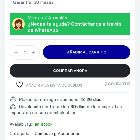
Garantía:
36 meses
Ventas / Atención
¿Necesita ayuda? Contáctanos a través
de WhatsApp
AÑADIR AL CARRITO
COMPRAR AHORA
COMPARTIR
AÑADIR A LA LISTA DE DESEOS
Plazos de entrega estimados:
12-26 días
Devolución dentro de los
30 días
de la compra. Los
impuestos no son reembolsables.
Availability:
en stock
Categoría:
Computo y Accesorios