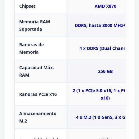
Chipset
AMD
X870
Memoria RAM
DDR5, hasta 8000 MHz+
(OC)
Soportada
Ranuras de
4 x DDR5 (Dual
Channel)
Memoria
Capacidad Máx.
256
GB
RAM
2 (1 x PCIe 5.0 x16, 1 x PCIe
4.0
Ranuras PCIe x16
x16)
Almacenamiento
4 x
M.2 (1 x Gen5, 3 x Gen4)
M.2