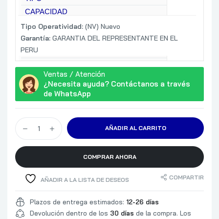
CAPACIDAD
INTERFAZ
Tipo Operatividad:
(NV) Nuevo
Garantía:
COLOR
GARANTIA DEL REPRESENTANTE EN EL
PERU
PLATAFORMA DE TRABAJO
PRESENTACION
Ventas / Atención
6.74 CM
¿Necesita ayuda? Contáctanos a través
DIMENSIONES
ANCHO
de WhatsApp
ALTO
COMENTARIO
AÑADIR AL CARRITO
COMPRAR AHORA
COMPARTIR
AÑADIR A LA LISTA DE DESEOS
Plazos de entrega estimados:
12-26 días
Devolución dentro de los
30 días
de la compra. Los