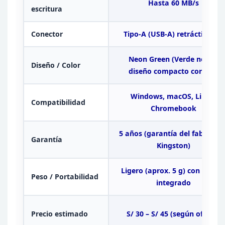
Hasta 60 MB/s
escritura
Conector
Tipo-A
(USB-A) retráctil / fijo
Neon Green (Verde neón),
Diseño / Color
diseño compacto con ojal
Windows,
macOS, Linux,
Compatibilidad
Chromebook
5 años (garantía del fabricant
Garantía
Kingston)
Ligero (aprox. 5 g) con llaver
Peso /
Portabilidad
integrado
Precio estimado
S/ 30 – S/ 45
(según oferta)