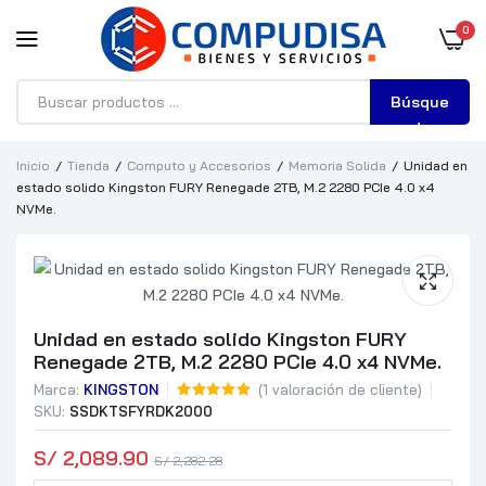
0
Búsque
da
Inicio
Tienda
Computo y Accesorios
Memoria Solida
Unidad en
estado solido Kingston FURY Renegade 2TB, M.2 2280 PCIe 4.0 x4
NVMe.
Unidad en estado solido Kingston FURY
Renegade 2TB, M.2 2280 PCIe 4.0 x4 NVMe.
Marca:
KINGSTON
(
1
valoración de cliente)
SKU:
SSDKTSFYRDK2000
S/
 2,089.90
S/
 2,282.28