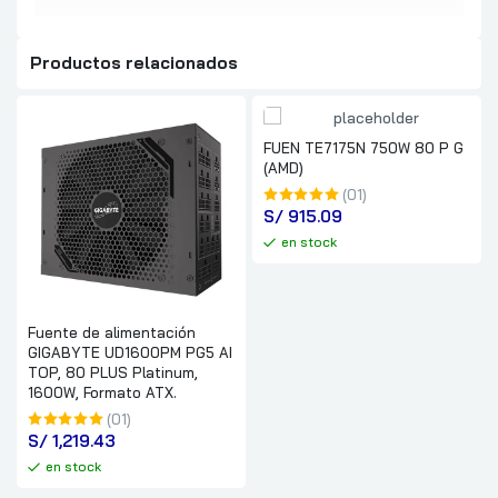
Productos relacionados
FUEN TE7175N 750W 80 P G
(AMD)
(01)
S/
 915.09
en stock
Fuente de alimentación
GIGABYTE UD1600PM PG5 AI
TOP, 80 PLUS Platinum,
1600W, Formato ATX.
(01)
S/
 1,219.43
en stock