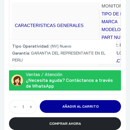
MONITOR
TIPO DE MO
MARCA
CARACTERISTICAS GENERALES
MODELO
PART NUMB
COLOR: RAV
Tipo Operatividad:
(NV) Nuevo
Garantía:
GARANTIA DEL REPRESENTANTE EN EL
21.5 PULG
PERU
AREA ACTIVA
TIPO
Ventas / Atención
SUPERFICIE 
¿Necesita ayuda? Contáctanos a través
CARACTERISTICAS DE PANTALLA
FORMATO DE
de WhatsApp
RESOLUCION
FULL HD
AÑADIR AL CARRITO
PROPORCIO
1300:1
BRILLO
COMPRAR AHORA
CARACTERISTICAS OPTICAS