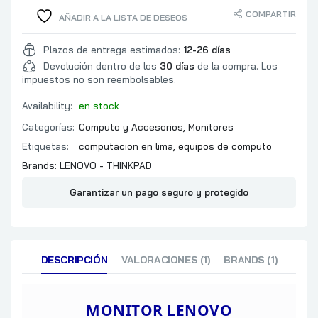
GAMA DE CO
COMPARTIR
AÑADIR A LA LISTA DE DESEOS
NUMERO DE
ANGULO DE VISION
Plazos de entrega estimados:
12-26 días
TAMAÑO DE PIXELES
Devolución dentro de los
30 días
de la compra. Los
impuestos no son reembolsables.
TIEMPO DE RESPUESTA (ms)
TASA DE REFRESCO
Availability:
en stock
100 x 100 mm
Categorías:
CARACTERISTICAS MECANICAS
Computo y Accesorios
,
Monitores
ANCHO DEL B
Etiquetas:
computacion en lima
,
equipos de computo
ALTAVOZ / PARLANTES
Brands:
LENOVO - THINKPAD
1.2: 1
Garantizar un pago seguro y protegido
PUERTOS E/S
VGA
HDMI
ENVIRONMEN
ENERGY STAR®
DESCRIPCIÓN
VALORACIONES (1)
BRANDS (1)
Edge 2.1, EPE
Efficiency Leve
CARACTERISTICAS
Compound Cert
MONITOR LENOVO
ERGONOMIC 