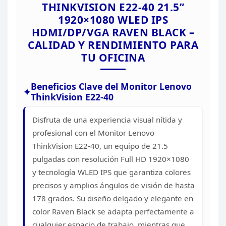
THINKVISION
E22-40 21.5”
TÜV Low Blue L
1920×1080 WLED IPS
TÜV Rheinland
HDMI/DP/VGA RAVEN BLACK –
TIPO DE FUENTE DE ENERGIA
CALIDAD Y
RENDIMIENTO PARA
VOLTAJE DE ALIMENTACION
TU OFICINA
10.5 W
ENERGIA
CONSUMO DE
Beneficios Clave del Monitor
Lenovo
(ANCHO x PR
DIMENSIONES
48.89 x 17.88 
ThinkVision E22-40
PESO
4.1 kg
Disfruta de una experiencia
visual nítida y
profesional con el Monitor Lenovo
ThinkVision E22-40, un
equipo de 21.5
pulgadas con resolución Full HD 1920×1080
y tecnología WLED
IPS que garantiza colores
precisos y amplios ángulos de visión de hasta
178
grados. Su diseño delgado y elegante en
color Raven Black se adapta
perfectamente a
cualquier espacio de trabajo, mientras que