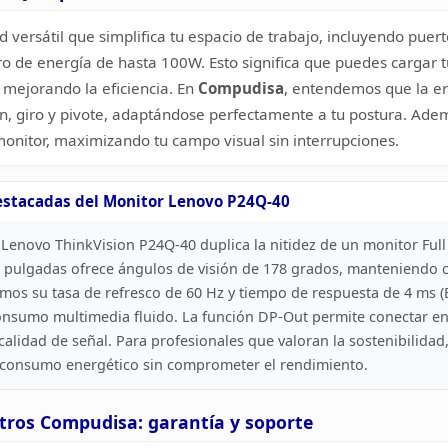
 versátil que simplifica tu espacio de
trabajo, incluyendo puert
o de energía de hasta 100W. Esto significa que
puedes cargar tu
mejorando la eficiencia. En
Compudisa
, entendemos que la e
n,
giro y pivote, adaptándose perfectamente a tu postura. Adem
monitor,
maximizando tu campo visual sin interrupciones.
destacadas del Monitor Lenovo
P24Q-40
l Lenovo
ThinkVision P24Q-40 duplica la nitidez de un monitor Full
pulgadas ofrece ángulos de visión de 178 grados, manteniendo 
mos su tasa de refresco de 60 Hz y tiempo de respuesta de 4 ms
(
nsumo multimedia fluido. La función DP-Out permite conectar e
calidad de señal. Para profesionales que valoran la sostenibilidad,
 consumo energético sin comprometer el
rendimiento.
tros
Compudisa: garantía y soporte