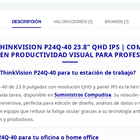
DESCRIPCIÓN
VALORACIONES (1)
BRANDS (1)
HINKVISION P24Q-40 23.8” QHD IPS | CO
CARACTERISTICAS
 EN
PRODUCTIVIDAD VISUAL PARA PROFE
ThinkVision P24Q-40 para tu estación de trabajo?
-40 de 23.8 pulgadas con resolución QHD
y panel IPS es la her
TIPO DE FUENTE DE ENE
cada tarea, disponible en
Suministros Compudisa
.
Su relación 
ENERGIA
inmersiva, perfecta para edición de diseño, análisis de
datos o m
 equipo que reduce la fatiga ocular gracias a su tecnología
anti
s y productivas.
DIMENSIONES
4Q-40 para tu oficina o home office
PESO