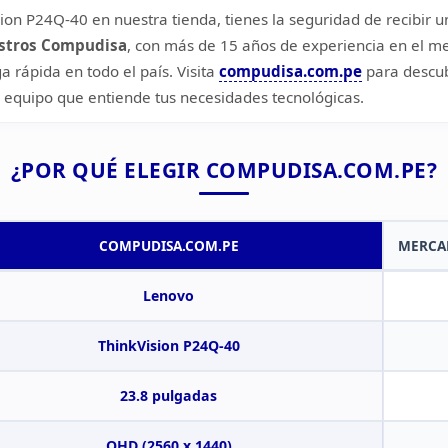
on P24Q-40 en nuestra tienda, tienes la seguridad de recibir
un
stros Compudisa
, con más de 15 años de
experiencia en el 
a rápida en todo el país. Visita
compudisa.com.pe
para
descub
 equipo que entiende tus necesidades
tecnológicas.
¿POR QUÉ ELEGIR
COMPUDISA.COM.PE?
COMPUDISA.COM.PE
MERCA
Lenovo
ThinkVision P24Q-40
23.8 pulgadas
QHD (2560 x 1440)