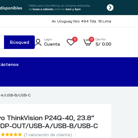
Av. Uruguay Nro 494 Tda. 16 Lima
Login
0
0
Carrito
Búsqued
Cuenta
S/
0.00
a
táctenos
B-A/USB-B/USB-C
o ThinkVision P24Q-40, 23.8”
/DP-OUT/USB-A/USB-B/USB-C
(
1
valoración de cliente)