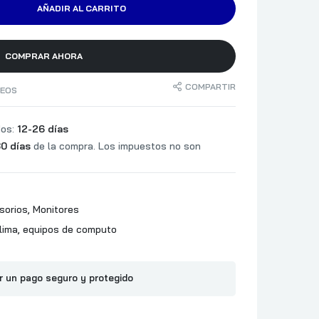
AÑADIR AL CARRITO
1500:1
BRILLO
CAS
GAMA DE COLORES
COMPRAR AHORA
NUMERO DE COLORES
COMPARTIR
SEOS
dos:
12-26 días
ms)
0 días
de la compra. Los impuestos no son
ANCHO DEL BISEL LATERAL: 2.0 mm
MONTAJE PARA PARED VESA
NICAS
SOPORTA: THINKCENTRE M SERIES /
sorios
,
Monitores
TINY
lima
,
equipos de computo
1.4 (HBR2): 1
r un pago seguro y protegido
DISPLAYPORT OUT
HDMI
USB-A