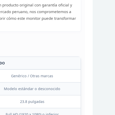
 producto original con garantía oficial y
mercado peruano, nos comprometemos a
rir cómo este monitor puede transformar
DO
Genérico /
Otras marcas
Modelo estándar o
desconocido
23.8
pulgadas
Full HD (1920 x 1080) o
inferior