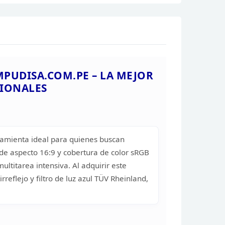
USB-B
USB-C
LDFM (LENOVO DISPLAY FLEET
MANAGER)
MULTI-SYNC
MPUDISA.COM.PE – LA MEJOR
NATURAL LOW BLUE LIGHT
SIONALES
LENOVO THINKCOLOUR (LENOVO
ACCESSORIES AND DISPLAY
MANAGER)
SOPORTA: SISTEMAS OPERATIVOS:
WINDOWS 10, 11
ramienta ideal para quienes buscan
RGIA
de aspecto 16:9 y cobertura de color sRGB
12 W
ultitarea intensiva. Al adquirir este
CONSUMO DE ENERGIA (MAXIMA)
rreflejo y filtro de luz azul TÜV Rheinland,
539.8 x 190.0 x 505.8 (EN SU POSICION
MAS ALTA) mm
DIMENSIONES DEL PAQUETE
5.1 kg