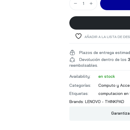
CARACTERISTICAS OPTI
AÑADIR A LA LISTA DE DE
ANGULO DE VISION
TAMAÑO DE PIXELES
Plazos de entrega estima
TIEMPO DE RESPUESTA (
Devolución dentro de los
3
TASA DE REFRESCO
reembolsables.
Availability:
en stock
CARACTERISTICAS MECA
Categorías:
Computo y Acce
Etiquetas:
computacion en 
ALTAVOZ / PARLANTES
Brands:
LENOVO - THINKPAD
Garantiza
PUERTOS E/S