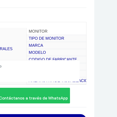
MONITOR
TIPO DE MONITOR
MARCA
ERALES
MODELO
CODIGO DE FABRICANTE
o
COLOR
23.8 PULG
AREA ACTIVA DE VISUALIZACION
TIPO
ANTALLA
SUPERFICIE DE VISUALIZACION
Contáctanos a través de WhatsApp
FORMATO DE PANTALLA
RESOLUCION MAX
PROPORCION