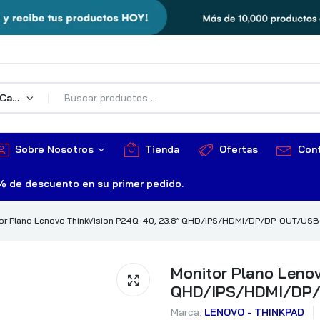
Todas Las Categorías
Sobre Nosotros
Tienda
Ofertas
Con
% de descuento en su primer pedido.
or Plano Lenovo ThinkVision P24Q-40, 23.8” QHD/IPS/HDMI/DP/DP-OUT/US
Monitor Plano Lenov
QHD/IPS/HDMI/DP
Marca:
LENOVO - THINKPAD