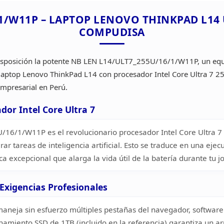
/1/W11P
– LAPTOP LENOVO THINKPAD L14 
COMPUDISA
sposición la potente NB LEN L14/ULT7_255U/16/1/W11P, un eq
 laptop Lenovo ThinkPad L14 con procesador Intel Core Ultra 7 2
mpresarial en Perú.
ador
Intel Core Ultra 7
16/1/W11P es el revolucionario procesador Intel Core Ultra 7
rar
tareas de inteligencia artificial. Esto se traduce en una eje
ica
excepcional que alarga la vida útil de la batería durante tu 
Exigencias
Profesionales
maneja
sin esfuerzo múltiples pestañas del navegador, software
enamiento SSD
de 1TB (incluido en la referencia) garantiza un a