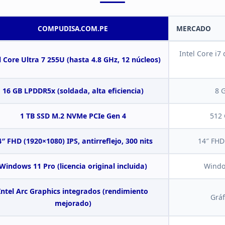
COMPUDISA.COM.PE
MERCADO
Intel Core i7
l Core Ultra 7 255U (hasta 4.8
GHz, 12 núcleos)
16 GB LPDDR5x (soldada, alta eficiencia)
8 
1 TB SSD M.2 NVMe PCIe Gen
4
512 
4″ FHD
(1920×1080) IPS, antirreflejo, 300 nits
14″ FHD
Windows 11 Pro (licencia
original incluida)
Windo
Intel Arc Graphics integrados (rendimiento
Gráf
mejorado)