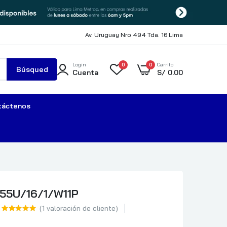
Av. Uruguay Nro 494 Tda. 16 Lima
Login
0
0
Carrito
Búsqued
Cuenta
S/
0.00
a
táctenos
55U/16/1/W11P
(
1
valoración de cliente)