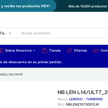
Todas Las Categorías
Sobre Nosotros
Tienda
Ofertas
Con
% de descuento en su primer pedido.
255U/16/1/W11P
NB LEN L14/ULT7_2
Marca:
LENOVO - THINKPAD
SKU:
NBLEN21S7000YLM