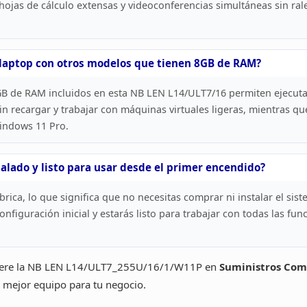
hojas de
cálculo extensas y videoconferencias simultáneas sin rale
 laptop con otros modelos que tienen 8GB de
RAM?
6GB de RAM
incluidos en esta NB LEN L14/ULT7/16 permiten ejecuta
in recargar y
trabajar con máquinas virtuales ligeras, mientras q
Windows 11
Pro.
alado y listo
para usar desde el primer encendido?
rica, lo que significa que no necesitas comprar
ni instalar el si
nfiguración inicial y estarás listo para trabajar
con todas las fun
ere
la NB LEN L14/ULT7_255U/16/1/W11P en
Suministros
Com
 mejor equipo para tu negocio.