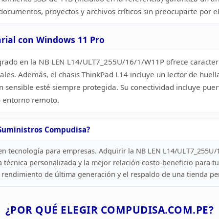
 documentos, proyectos
y archivos críticos sin preocuparte por e
rial con Windows 11 Pro
egrado en la NB LEN L14/ULT7_255U/16/1/W11P
ofrece caracte
les. Además, el chasis ThinkPad L14 incluye un lector de
huell
 sensible esté siempre protegida. Su conectividad incluye puer
o
entorno remoto.
uministros Compudisa?
en tecnología para empresas. Adquirir la NB LEN
L14/ULT7_255U/1
a técnica personalizada y la mejor relación
costo-beneficio para tu
 rendimiento de última generación y el respaldo
de una tienda pe
¿POR QUÉ ELEGIR
COMPUDISA.COM.PE?