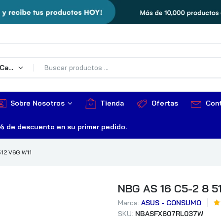
Todas Las Categorías
Sobre Nosotros
Tienda
Ofertas
Con
% de descuento en su primer pedido.
512 V6G W11
NBG AS 16 C5-2 8 5
Marca:
ASUS - CONSUMO
SKU:
NBASFX607RL037W