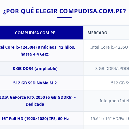
¿POR QUÉ ELEGIR
COMPUDISA.COM.PE?
COMPUDISA.COM.PE
MERCADO
tel
Core i5-12450H (8 núcleos, 12 hilos,
Intel
Core i5-1235U 
hasta 4.4 GHz)
8 GB DDR4 (ampliable)
8 GB
DDR4/LPDDR5
512 GB SSD NVMe
M.2
512 GB S
IDIA GeForce RTX
2050 (6 GB GDDR6) –
Integrada Intel
Dedicada
16″ Full HD (1920×1080)
IPS, 60 Hz
15.6″ o 16″ HD/Full