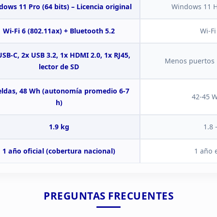
ows 11 Pro (64 bits) – Licencia original
Windows
11 H
Wi-Fi 6
(802.11ax) + Bluetooth 5.2
Wi-Fi
USB-C, 2x USB 3.2, 1x HDMI
2.0, 1x RJ45,
Menos puertos 
lector de SD
ldas, 48 Wh (autonomía promedio 6-7
42-45 
h)
1.9 kg
1.8 
1 año oficial (cobertura
nacional)
1 año 
PREGUNTAS
FRECUENTES