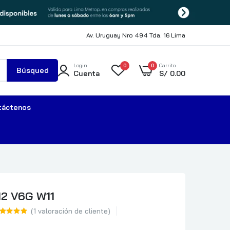
Av. Uruguay Nro 494 Tda. 16 Lima
Login
0
0
Carrito
Búsqued
Cuenta
S/
0.00
a
táctenos
12 V6G W11
(
1
valoración de cliente)