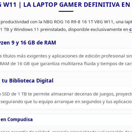
G W11 |
LA LAPTOP GAMER DEFINITIVA EN
productividad con la NBG ROG 16 R9-8 16 1T V8G W11, una lap
1 TB y
Windows 11 preinstalado, disponible exclusivamente en
c
zen 9 y 16 GB de RAM
 títulos más exigentes y aplicaciones de edición
profesional sin
AM de 16 GB que garantiza multitarea fluida y tiempos de
car
 tu
Biblioteca Digital
o SSD de 1 TB te permite almacenar decenas de juegos, proyect
 asegurando
que tu equipo arranque en segundos y tus aplicaci
 en
Compudisa