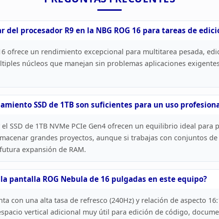
r del
procesador R9 en la NBG ROG 16 para tareas de edici
6 ofrece
un rendimiento excepcional para multitarea pesada, edic
tiples
núcleos que manejan sin problemas aplicaciones exigent
amiento SSD de 1TB son suficientes para un uso profesion
 el
SSD de 1TB NVMe PCIe Gen4 ofrecen un equilibrio ideal para p
almacenar
grandes proyectos, aunque si trabajas con conjuntos d
 futura expansión de
RAM.
 la pantalla
ROG Nebula de 16 pulgadas en este equipo?
a con una alta tasa de refresco (240Hz) y relación
de aspecto 16:
spacio vertical adicional muy útil para edición de
código, documen