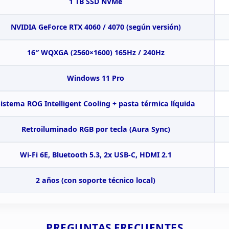
1
TB SSD NVMe
NVIDIA
GeForce RTX 4060 / 4070 (según versión)
16″
WQXGA (2560×1600) 165Hz / 240Hz
Windows 11
Pro
Sistema
ROG Intelligent Cooling + pasta térmica
líquida
Retroiluminado
RGB por tecla (Aura Sync)
Wi-Fi
6E, Bluetooth 5.3, 2x USB-C, HDMI 2.1
2
años (con soporte técnico local)
PREGUNTAS
FRECUENTES