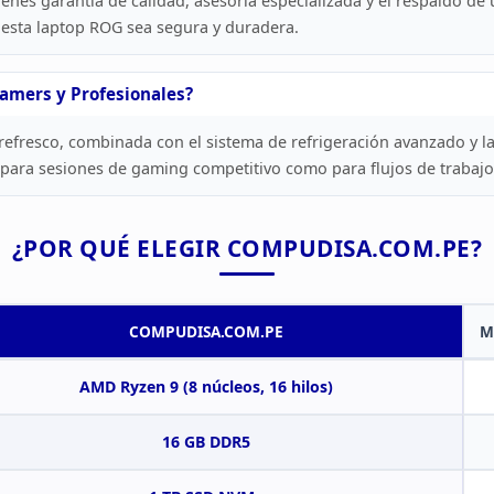
ienes garantía de calidad, asesoría especializada y
el respaldo de 
 esta laptop ROG sea segura y
duradera.
Gamers y
Profesionales?
refresco, combinada con el sistema de refrigeración avanzado y l
para sesiones de gaming competitivo como para flujos de trabajo
¿POR QUÉ ELEGIR
COMPUDISA.COM.PE?
COMPUDISA.COM.PE
M
AMD
Ryzen 9 (8 núcleos, 16 hilos)
16 GB DDR5