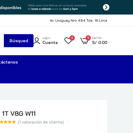
Av. Uruguay Nro 494 Tda. 16 Lima
Login
0
0
Carrito
Búsqued
Cuenta
S/
0.00
a
táctenos
 1T V8G W11
(
1
valoración de cliente)