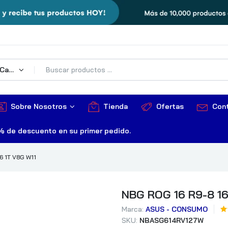
Todas Las Categorías
Sobre Nosotros
Tienda
Ofertas
Con
% de descuento en su primer pedido.
6 1T V8G W11
NBG ROG 16 R9-8 16
Marca:
ASUS - CONSUMO
SKU:
NBASG614RV127W