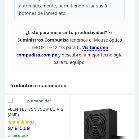
automáticamente, permitiendo usar
sus 3
botones de inmediato.
¿Listo para mejorar tu
productividad?
En
Suministros
Compudisa
tenemos el Mouse óptico
TEROS TE-1221S para ti.
Visítanos en
compudisa.com.pe
y
descubre la mejor tecnología
para tu equipo.
Productos relacionados
FUEN TE7175N 750W 80 P G
(AMD)
(01)
S/
 915.09
en stock