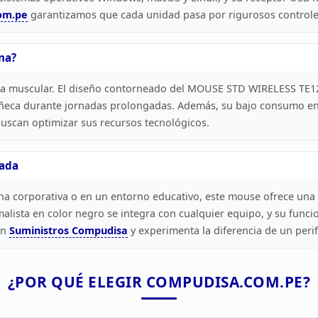
om.pe
garantizamos que cada unidad pasa por rigurosos controle
na?
ga
muscular. El diseño contorneado del MOUSE STD WIRELESS TE1
uñeca
durante jornadas prolongadas. Además, su bajo consumo ene
uscan optimizar sus
recursos tecnológicos.
ada
na corporativa o en un entorno educativo, este mouse ofrece una
lista en color negro se integra con cualquier equipo, y su
funcio
en
Suministros
Compudisa
y experimenta la diferencia de un perif
¿POR QUÉ ELEGIR
COMPUDISA.COM.PE?