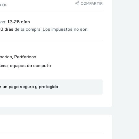
COMPARTIR
SEOS
dos:
12-26 días
0 días
de la compra. Los impuestos no son
sorios
,
Perifericos
lima
,
equipos de computo
r un pago seguro y protegido