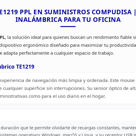
E1219 PPL
EN SUMINISTROS COMPUDISA | 
INALÁMBRICA PARA TU
OFICINA
PL
, la solución ideal para quienes buscan un rendimiento
fiable s
dispositivo ergonómico diseñado para maximizar tu
productivida
se adapta perfectamente a cualquier espacio de
trabajo.
mbrico
TE1219
experiencia de navegación más limpia y ordenada. Este mouse 
e cualquier
superficie sin interrupciones. Su sensor óptico de al
dministrativas como
para el uso diario en el hogar.
 duración que te permite olvidarte de recargas constantes, mante
sistemas operativos Windows, macOS y Linux, y su receptor USB 