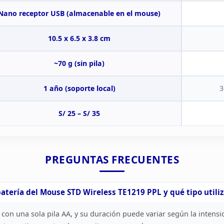
Nano receptor USB (almacenable en el
mouse)
10.5 x 6.5 x 3.8
cm
~70 g (sin pila)
1 año (soporte local)
3
S/ 25 – S/
35
PREGUNTAS
FRECUENTES
batería
del Mouse STD Wireless TE1219 PPL y qué tipo utiliz
on una sola pila AA, y su duración
puede variar según la intens