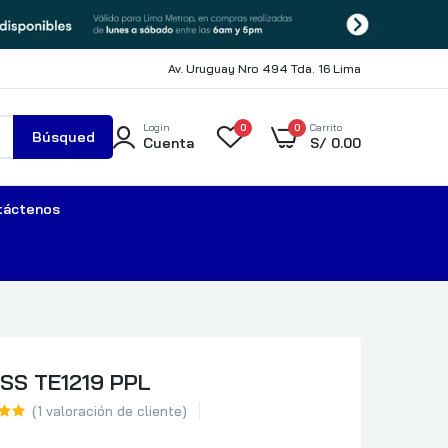
Av. Uruguay Nro 494 Tda. 16 Lima
Login
0
0
Carrito
Búsqued
Cuenta
S/
0.00
a
táctenos
SS TE1219 PPL
(
1
valoración de cliente)