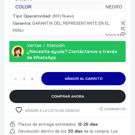
COLOR
NEGRO
ESTRUCTURA FISICA
Tipo Operatividad:
(NV) Nuevo
Garantía:
GARANTIA DEL REPRESENTANTE EN EL
DURACION DE
COMERCIAL 
PERU
CON INDICA
CARACTERISTICAS ADICIONALES
PATAS DE IN
Ventas / Atención
MOUSE CON 
¿Necesita ayuda? Contáctanos a través
ppp PARA UN
de WhatsApp
PRECISION 
INALAMBRIC
TIPO
AÑADIR AL CARRITO
INTERFAZ
RANGO DE F
CON PROTO
COMPRAR AHORA
EMPAREJAMI
COMPARTIR
AÑADIR A LA LISTA DE DESEOS
Plazos de entrega estimados:
12-26 días
Devolución dentro de los
30 días
de la compra. Los