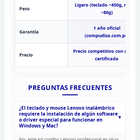
Ligero (teclado ~450g, mouse
Peso
~80g)
1 año oficial
Garantía
(compudisa.com.pe)
Precio
competitivo con calida
Precio
certificada
PREGUNTAS
FRECUENTES
¿El teclado y mouse Lenovo inalámbrico
requiere la instalación de algún software
o driver especial para funcionar en
Windows y Mac?
No, este kit combo Lenovo profesional es
plug