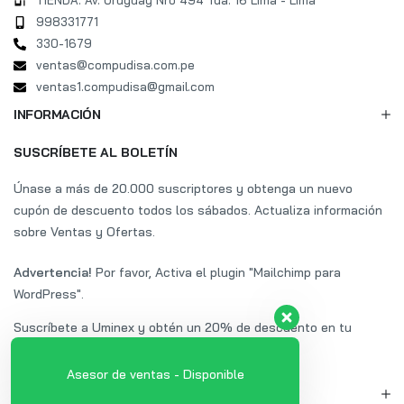
TIENDA: Av. Uruguay Nro 494 Tda. 16 Lima - Lima
998331771
330-1679
ventas@compudisa.com.pe
ventas1.compudisa@gmail.com
INFORMACIÓN
SUSCRÍBETE AL BOLETÍN
Únase a más de 20.000 suscriptores y obtenga un nuevo
cupón de descuento todos los sábados. Actualiza información
sobre Ventas y Ofertas.
Advertencia!
Por favor, Activa el plugin "Mailchimp para
WordPress".
Suscríbete a Uminex y obtén un 20% de descuento en tu
primera compra.
Asesor de ventas - Disponible
MI CUENTA