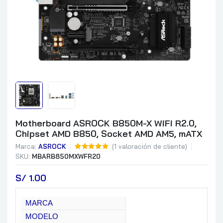
Motherboard ASROCK B850M-X WiFi R2.0,
Chipset AMD B850, Socket AMD AM5, mATX
Marca:
ASROCK
(
1
valoración de cliente)
SKU:
MBARB850MXWFR20
S/
 1.00
MARCA
MODELO