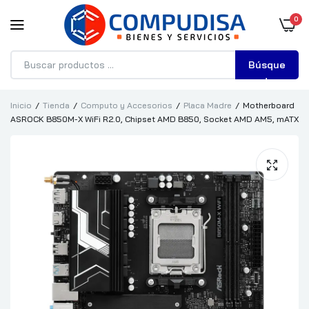
0
Búsque
da
Inicio
Tienda
Computo y Accesorios
Placa Madre
Motherboard
ASROCK B850M-X WiFi R2.0, Chipset AMD B850, Socket AMD AM5, mATX