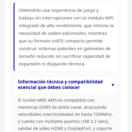
HEADER
Obtendrás una experiencia de juego y
1
trabajo sin interrupciones con su módulo WiFi
USB 3.2 GEN 1 TIPO-A
integrado de alto rendimiento,
que elimina la
USB 2.0 TIPO-A
necesidad de cables adicionales, mientras
HDMI
que su formato mATX
compacto permite
DISPLAYPORT
PUERTOS BACK PANEL
construir sistemas potentes en gabinetes de
RJ-45
tamaño reducido
sin sacrificar capacidad de
AUDIO JACKS
expansión ni disipación
térmica.
WI-FI / BLUETOOTH
ANTENNA
BOTON BIOS FLASHBACK
Información técnica y compatibilidad
esencial que
debes conocer
BIOS
Micro-ATX
FACTOR DE FORMA Y
El Socket AMD AM5 es compatible con
DIMENSIONES
DIMENSIONES
memorias
DDR5 de doble canal, alcanzando
PRESENTACION
velocidades overclockeadas de hasta 7200MHz,
1
CONECTORES FUENTE
y cuenta con múltiples puertos USB 3.2 Gen2,
POWER
1 x 8-pin ATX 12V power
salidas de video HDMI y
DisplayPort, y soporte