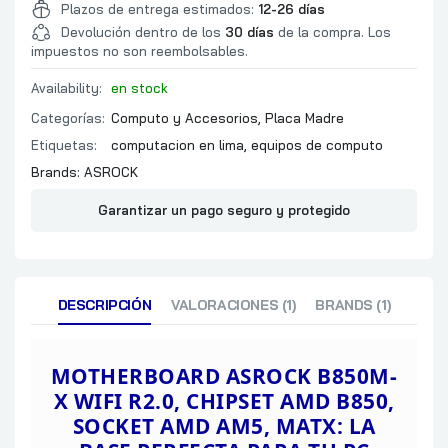
Plazos de entrega estimados:
12-26 días
DIMM
Devolución dentro de los
30 días
de la compra. Los
EXPANSION MAXIMA EN
impuestos no son reembolsables.
GB
TECNOLOGIA
Availability:
en stock
TIPO DE RAM
Categorías:
Computo y Accesorios
,
Placa Madre
VIDEO
Etiquetas:
computacion en lima
,
equipos de computo
High Definition Audio
Brands:
ASROCK
SONIDO
CHIPSET
Garantizar un pago seguro y protegido
CANALES
CHIPSET
VELOCIDAD
DESCRIPCIÓN
VALORACIONES (1)
BRANDS (1)
CONECTIVIDAD
WIRELESS
MOTHERBOARD ASROCK B850M-
X WIFI
R2.0, CHIPSET AMD B850,
BLUETOOTH VERSION
SOCKET AMD AM5, MATX: LA
4