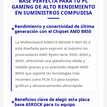
BASE PERFECTA PARA TU PC
ALMACENAMIENTO
VELOCIDAD DE
GAMING DE ALTO RENDIMIENTO
SERIAL ATA
TRANSFERENCIA
EN
SUMINISTROS
COMPUDISA
RAID SATA
2
Rendimiento y conectividad de última
M.2 CPU
generación con el Chipset AMD B850
ALMACENAMIENTO M.2
RAID PCIe o NVMe
La Motherboard ASROCK
B850M-X WiFi R2.0
NOTA M.2 CPU
está diseñada para exprimir al máximo los
PCI Express x16 slot, PCIe
procesadores AMD
Ryzen serie 7000, 8000 y
5.0 modo x16
9000, ofreciendo una plataforma sólida y
SLOTS DE EXPANSION
estable
gracias a su avanzado chipset AMD
PCI Express CHIPSET
B850 que soporta las tecnologías más
recientes como PCIe 5.0 para tarjetas
NOTA PCI Express CPU
gráficas y almacenamiento
ultrarrápido.
1
USB 3.2 GEN 1 HEADER
PUERTOS INTERNOS
Beneficios clave de elegir esta placa
USB 2.0 HEADER
base
ASROCK para tu equipo
USB 3.2 GEN 1 TIPO-C