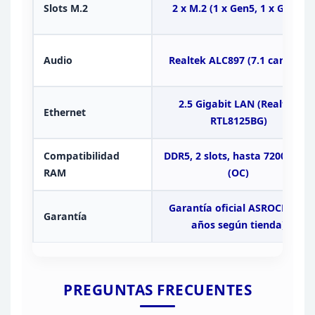
Slots
M.2
2 x M.2 (1 x Gen5, 1 x Gen4)
Audio
Realtek ALC897
(7.1 canales)
2.5 Gigabit LAN (Realtek
Ethernet
RTL8125BG)
Compatibilidad
DDR5, 2 slots, hasta
7200MHz+
RAM
(OC)
Garantía oficial ASROCK (1-2
Garantía
años según tienda)
PREGUNTAS
FRECUENTES