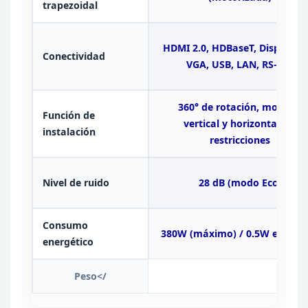
trapezoidal
HDMI 2.0, HDBaseT,
DisplayPor
Conectividad
VGA, USB, LAN, RS-232
360° de
rotación, montaje
Función de
vertical y horizontal sin
instalación
restricciones
Nivel de
ruido
28 dB (modo Eco)
Consumo
380W (máximo) /
0.5W en esp
energético
Peso</