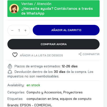
Ventas / Atención
¿Necesita ayuda? Contáctanos a través
de WhatsApp
AÑADIR AL CARRITO
COMPRAR AHORA
COMPARTIR
AÑADIR A LA LISTA DE DESEOS
Plazos de entrega estimados:
12-26 días
Devolución dentro de los
30 días
de la compra. Los
impuestos no son reembolsables.
Availability:
en stock
Categorías:
Computo y Accesorios
,
Proyectores
Etiquetas:
computacion en lima
,
equipos de computo
Brands:
EPSON - COMERCIAL