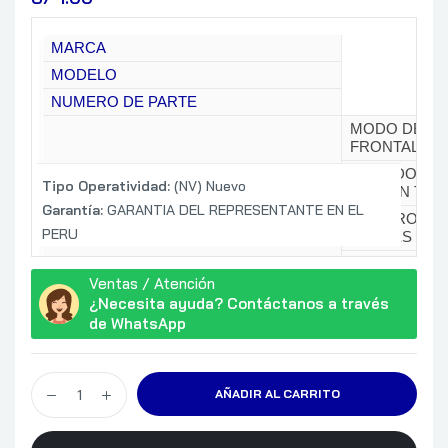
MARCA
MODELO
NUMERO DE PARTE
MODO DE PR
FRONTAL/TR
MÉTODO DE 
Tipo Operatividad:
(NV) Nuevo
SILICON TFT
Garantía:
GARANTIA DEL REPRESENTANTE EN EL
NÚMERO DE P
PERU
PIXELES (1.024
RESOLUCIÓN 
Ventas / Atención
RELACIÓN DE
¿Necesita ayuda? Contáctanos a través
LUMINOSIDAD
de WhatsApp
LÚMENES
RELACIÓN D
16.000:1
AÑADIR AL CARRITO
PARLANTE: M
LENTE DE P