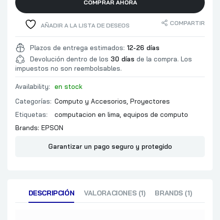
COMPRAR AHORA
TIPO: OPTIC
FOCUS (MAN
COMPARTIR
AÑADIR A LA LISTA DE DESEOS
TAMAÑO DE LA
(0,89 M – 10,9
Plazos de entrega estimados:
12-26 días
DISTANCIA (
CARACTERISTICAS
Devolución dentro de los
30 días
de la compra. Los
IMAGEN ESTÁN
impuestos no son reembolsables.
CONECTIVID
VIDEOPROYE
Availability:
en stock
ENTRADA CO
Categorías:
Computo y Accesorios
,
Proyectores
15-PIN / 1 x 
1 / HDMI x 2
Etiquetas:
computacion en lima
,
equipos de computo
x 1 D-SUB 15
Brands:
EPSON
RCA: X 2 RCA
/ STEREO MIN
Garantizar un pago seguro y protegido
STEREO MINI 
MICRÓFONO X 
TIPO A (PAR
X 1 / USB TI
ACTUALIZACI
X 1
DESCRIPCIÓN
VALORACIONES (1)
BRANDS (1)
VOLTAJE DE 
100V – 240V A