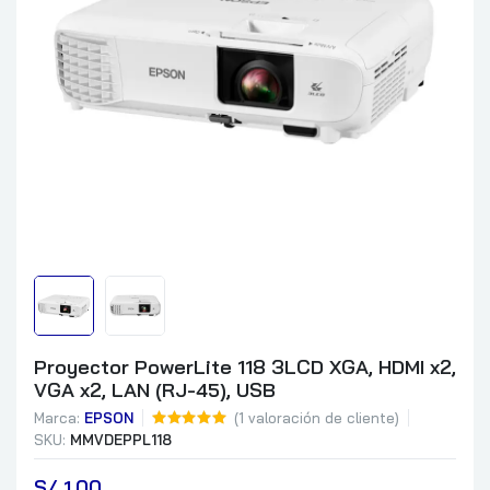
Proyector PowerLite 118 3LCD XGA, HDMI x2,
VGA x2, LAN (RJ-45), USB
Marca:
EPSON
(
1
valoración de cliente)
SKU:
MMVDEPPL118
S/
 1.00