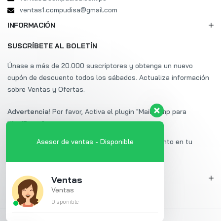
ventas1.compudisa@gmail.com
INFORMACIÓN
SUSCRÍBETE AL BOLETÍN
Únase a más de 20.000 suscriptores y obtenga un nuevo
cupón de descuento todos los sábados. Actualiza información
sobre Ventas y Ofertas.
Advertencia!
Por favor, Activa el plugin "Mailchimp para
WordPress".
Suscríbete a Uminex y obtén un 20% de descuento en tu
Asesor de ventas - Disponible
primera compra.
MI CUENTA
Ventas
Ventas
Disponible