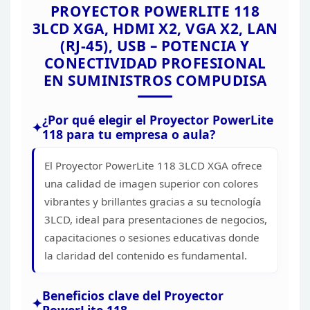
PROYECTOR POWERLITE 118
TIPO DE FUE
LÁMPARA 21
3LCD
XGA, HDMI X2, VGA X2, LAN
(RJ-45), USB – POTENCIA Y
DIMENSIONES
mm (ANCHO 
CONECTIVIDAD PROFESIONAL
PESO: 2.8kg
EN
SUMINISTROS
COMPUDISA
¿Por qué elegir el Proyector PowerLite
118 para tu empresa o aula?
El Proyector PowerLite 118
3LCD XGA ofrece
una calidad de imagen superior con colores
vibrantes y
brillantes gracias a su tecnología
3LCD, ideal para presentaciones de
negocios,
capacitaciones o sesiones educativas donde
la claridad del
contenido es fundamental.
Beneficios clave del Proyector