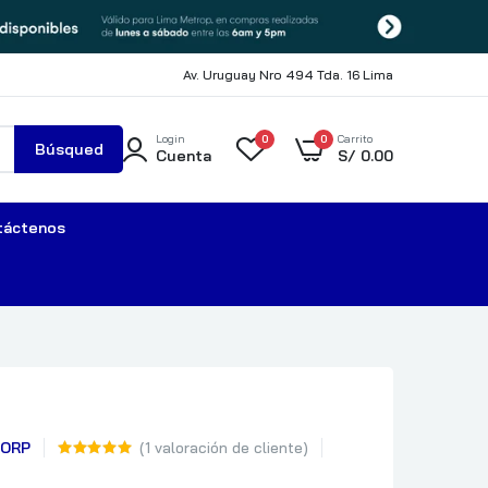
Av. Uruguay Nro 494 Tda. 16 Lima
Login
0
0
Carrito
Búsqued
Cuenta
S/
0.00
a
táctenos
CORP
(
1
valoración de cliente)