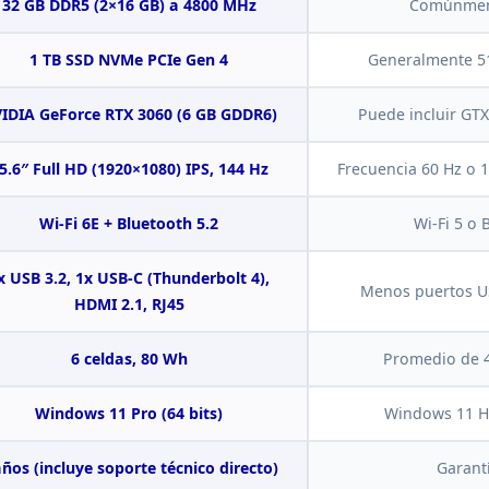
32 GB DDR5 (2×16 GB) a 4800
MHz
Comúnment
1 TB SSD NVMe PCIe Gen
4
Generalmente 5
IDIA GeForce RTX
3060 (6 GB GDDR6)
Puede incluir GT
5.6″
Full HD (1920×1080) IPS, 144 Hz
Frecuencia 60 Hz o 
Wi-Fi 6E + Bluetooth
5.2
Wi-Fi 5 o 
x USB 3.2, 1x USB-C
(Thunderbolt 4),
Menos puertos US
HDMI 2.1, RJ45
6 celdas, 80
Wh
Promedio de 
Windows 11 Pro (64 bits)
Windows
11 H
años (incluye soporte
técnico directo)
Garant