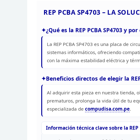
REP PCBA SP4703 – LA SOLU
¿Qué
es la REP PCBA SP4703 y por 
La
REP PCBA SP4703 es una placa de circu
sistemas
informáticos, ofreciendo compati
con la máxima
estabilidad eléctrica y térm
Beneficios directos de
elegir la R
Al
adquirir esta pieza en nuestra tienda,
prematuros,
prolonga la vida útil de tu e
especializada de
compudisa.com.pe
.
Información
técnica clave sobre la RE