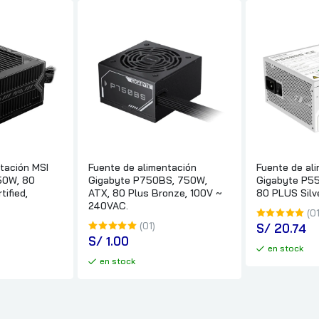
tación MSI
Fuente de alimentación
Fuente de al
50W, 80
Gigabyte P750BS, 750W,
Gigabyte P55
ified,
ATX, 80 Plus Bronze, 100V ~
80 PLUS Silv
240VAC.
(01
(01)
S/
 20.74
S/
 1.00
en stock
en stock