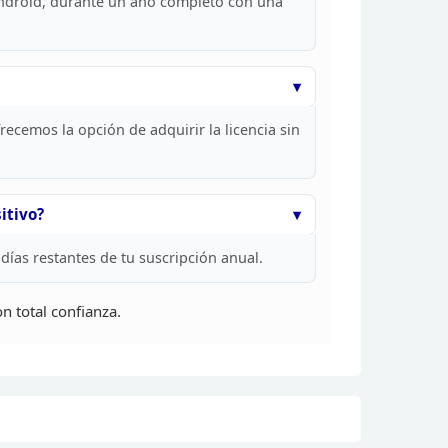
ndroid,
durante un año completo con una
recemos la opción de
adquirir la licencia sin
itivo?
días restantes de tu suscripción
anual.
 total confianza.