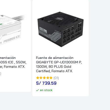
imentación
Fuente de alimentación
0SS ICE , 550W,
GIGABYTE GP-UD1300GM P,
er, Formato ATX.
1300W, 80 PLUS Gold
Certified, Formato ATX.
)
(01)
S/
 739.59
en stock