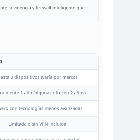
nte la
vigencia y firewall inteligente que
O
asta 3 dispositivos (varía por
marca)
ralmente 1 año
(algunas ofrecen 2 años)
 pero con tecnologías
menos avanzadas
Limitada o sin VPN incluida
o en versiones
superiores o sin incluir