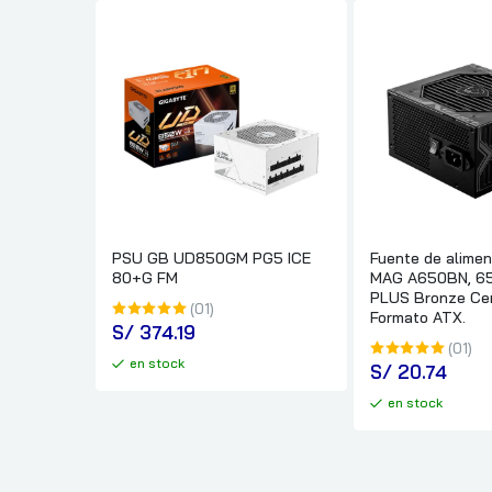
PSU GB UD850GM PG5 ICE
Fuente de alimen
80+G FM
MAG A650BN, 6
PLUS Bronze Cert
(01)
Formato ATX.
S/
 374.19
(01)
en stock
S/
 20.74
en stock