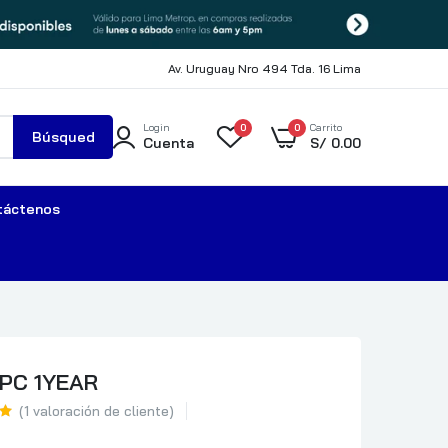
Av. Uruguay Nro 494 Tda. 16 Lima
Login
0
0
Carrito
Búsqued
Cuenta
S/
0.00
a
táctenos
PC 1YEAR
(
1
valoración de cliente)