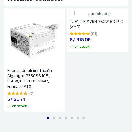
FUEN TE7175N 750W 80 P G
(AMD)
(01)
S/
 915.09
en stock
Fuente de alimentación
Gigabyte P550SS ICE ,
550W, 80 PLUS Silver,
Formato ATX.
(01)
S/
 20.74
en stock