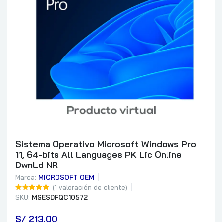
Sistema Operativo Microsoft Windows Pro
11, 64-bits All Languages PK Lic Online
DwnLd NR
Marca:
MICROSOFT OEM
(
1
valoración de cliente)
SKU:
MSESDFQC10572
S/
 213.00