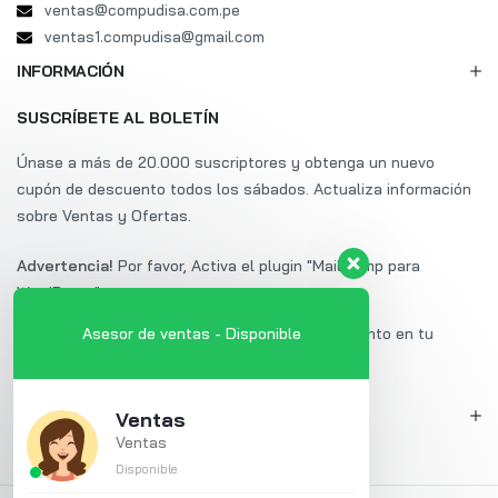
ventas@compudisa.com.pe
ventas1.compudisa@gmail.com
INFORMACIÓN
SUSCRÍBETE AL BOLETÍN
Únase a más de 20.000 suscriptores y obtenga un nuevo
cupón de descuento todos los sábados. Actualiza información
sobre Ventas y Ofertas.
Advertencia!
Por favor, Activa el plugin "Mailchimp para
WordPress".
Suscríbete a Uminex y obtén un 20% de descuento en tu
Asesor de ventas - Disponible
primera compra.
MI CUENTA
Ventas
Ventas
Disponible