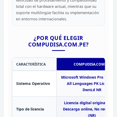
velocidad
de procesamiento y compatibilidad
total con el hardware actual, mientras que
su
soporte multilingüe facilita su implementación
en entornos
internacionales.
¿POR QUÉ ELEGIR
COMPUDISA.COM.PE?
CARACTERÍSTICA
COMPUDISA.COM.PE
Microsoft Windows Pro 11,
64-
Sistema Operativo
All Languages PK Lic Onlin
DwnLd NR
Licencia digital
original (PKC)
Tipo de licencia
Descarga online, No reutiliza
(NR)