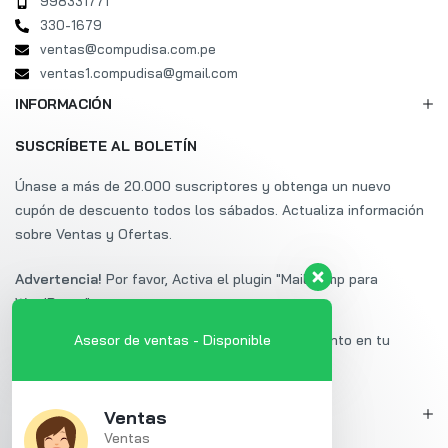
998331771
330-1679
ventas@compudisa.com.pe
ventas1.compudisa@gmail.com
INFORMACIÓN
SUSCRÍBETE AL BOLETÍN
Únase a más de 20.000 suscriptores y obtenga un nuevo
cupón de descuento todos los sábados. Actualiza información
sobre Ventas y Ofertas.
Advertencia!
Por favor, Activa el plugin "Mailchimp para
WordPress".
Suscríbete a Uminex y obtén un 20% de descuento en tu
Asesor de ventas - Disponible
primera compra.
MI CUENTA
Ventas
Ventas