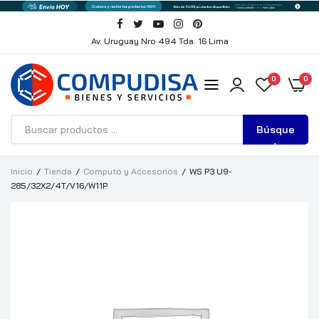
Av. Uruguay Nro 494 Tda. 16 Lima
0
0
Búsque
da
Inicio
Tienda
Computo y Accesorios
WS P3 U9-
285/32X2/4T/V16/W11P