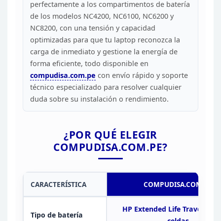
perfectamente a los compartimentos de batería
de los modelos NC4200, NC6100,
NC6200 y
NC8200, con una tensión y capacidad
optimizadas para que tu laptop
reconozca la
carga de inmediato y gestione la energía de
forma eficiente,
todo disponible en
compudisa.com.pe
con
envío rápido y soporte
técnico especializado para resolver cualquier
duda
sobre su instalación o rendimiento.
¿POR QUÉ ELEGIR
COMPUDISA.COM.PE?
CARACTERÍSTICA
COMPUDISA.COM.PE
HP Extended Life Travel,
Li-i
Tipo de batería
celdas