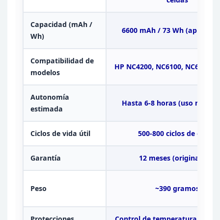
Capacidad (mAh /
6600 mAh / 73 Wh (aproxim
Wh)
Compatibilidad de
HP NC4200, NC6100,
NC6200, N
modelos
Autonomía
Hasta 6-8 horas (uso moder
estimada
Ciclos de vida útil
500-800 ciclos de
carga
Garantía
12 meses (original
HP)
Peso
~390 gramos
Protecciones
Control de
temperatura, sobr