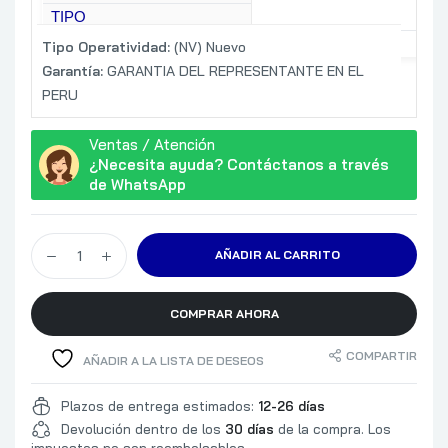
TIPO
EMPAQUE
CAJA
Tipo Operatividad:
(NV) Nuevo
Garantía:
GARANTIA DEL REPRESENTANTE EN EL
PERU
Ventas / Atención
¿Necesita ayuda? Contáctanos a través
de WhatsApp
AÑADIR AL CARRITO
COMPRAR AHORA
COMPARTIR
AÑADIR A LA LISTA DE DESEOS
Plazos de entrega estimados:
12-26 días
Devolución dentro de los
30 días
de la compra. Los