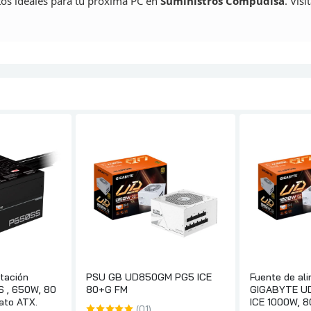
os ideales para tu próxima PC en
Suministros
Compudisa
. Vis
tación
PSU GB UD850GM PG5 ICE
Fuente de al
 , 650W, 80
80+G FM
GIGABYTE U
ato ATX.
ICE 1000W, 8
(01)