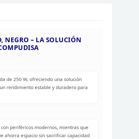
USB 2.0 TIPO-A
USB 3 TIPO-A
1 x 80 mm
NO
HD, NEGRO – LA SOLUCIÓN
COMPUDISA
ada de 250 W,
ofreciendo una solución
un rendimiento estable y
duradero para
con periféricos modernos, mientras que
ue ahorra
espacio sin sacrificar capacidad