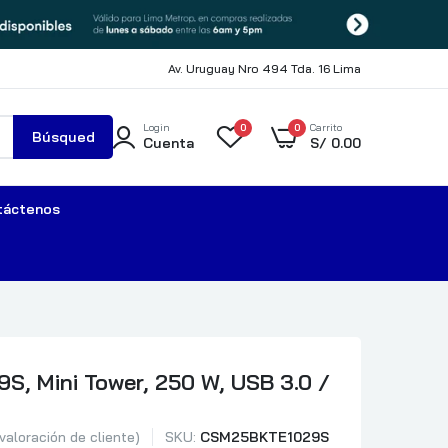
Av. Uruguay Nro 494 Tda. 16 Lima
Login
0
0
Carrito
Búsqued
Cuenta
S/
0.00
a
táctenos
, Mini Tower, 250 W, USB 3.0 /
valoración de cliente)
SKU:
CSM25BKTE1029S