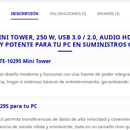
DESCRIPCIÓN
VALORACIONES (1)
BRANDS (1)
VENTILADORES
SOPORTE DE RADIADOR
FORMATO DE FUENTE
INI
TOWER, 250 W, USB 3.0 / 2.0, AUDIO 
Y POTENTE
PARA TU PC EN
SUMINISTROS
TE-1029S Mini Tower
n diseño moderno y funcional con una fuente de poder integr
na, hogar o
sistemas básicos de entretenimiento, garantizando 
29S para tu PC
.0 permite transferencias de datos de alta velocidad y conexión
encia de sonido nítida y envolvente, todo en un tamaño mini q