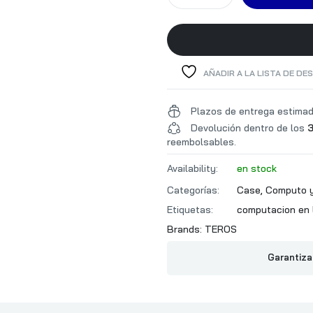
FUENTE
CONECTORES DE
AÑADIR A LA LISTA DE DE
FUENTE
Plazos de entrega estima
Devolución dentro de los
3
BAHIAS
reembolsables.
Availability:
en stock
MEDIDAS MAXIMAS
Categorías:
Case
,
Computo y
Etiquetas:
computacion en 
SLOTS DE EXPANSION
Brands:
TEROS
PULSADORES
Garantiza
LEDS
PUERTOS