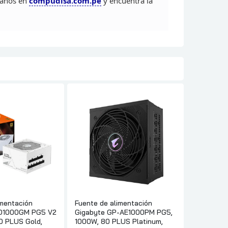
ítanos en
compudisa.com.pe
y
encuentra la
imentación
Fuente de alimentación
D1000GM PG5 V2
Gigabyte GP-AE1000PM PG5,
0 PLUS Gold,
1000W, 80 PLUS Platinum,