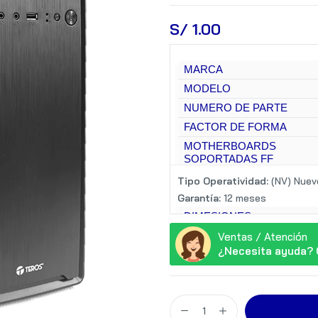
S/
 1.00
MARCA
MODELO
NUMERO DE PARTE
FACTOR DE FORMA
MOTHERBOARDS
SOPORTADAS FF
ORIENTACION
Tipo Operatividad:
(NV) Nuev
Garantía:
12 meses
DIMESIONES
Ventas / Atención
¿Necesita ayuda? 
PESO
INCLUYE FUENTE DE
PODER