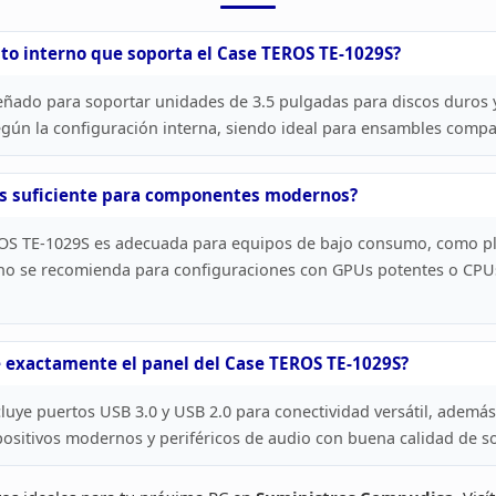
nto
interno que soporta el Case TEROS TE-1029S?
eñado para soportar unidades de 3.5 pulgadas para
discos duros 
gún la configuración interna, siendo ideal para
ensambles compact
s suficiente para componentes
modernos?
ROS
TE-1029S es adecuada para equipos de bajo consumo, como pl
no se
recomienda para configuraciones con GPUs potentes o CPUs
e exactamente el panel del Case TEROS
TE-1029S?
cluye
puertos USB 3.0 y USB 2.0 para conectividad versátil, además
ositivos modernos y periféricos de audio con buena calidad de s