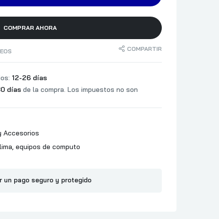
POTENCIA
VOLTAJE DE ENTRADA
COMPRAR AHORA
1
4-PIN ATX 12V POWER
COMPARTIR
SEOS
SATA POWER
PERIFERICOS (4 PINES)
dos:
12-26 días
3.5
2
0 días
de la compra. Los impuestos no son
2.5
11 CM
LARGO TARJETA DE
VIDEO
 Accesorios
LARGO FUENTE POWER
lima
,
equipos de computo
RESET
r un pago seguro y protegido
HDD
1
MICROFONO