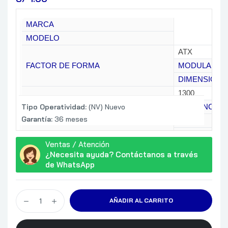
MARCA
MODELO
ATX
FACTOR DE FORMA
MODULAR
DIMENSIONE
1300
POTENCIA (WATTS)
Tipo Operatividad:
(NV) Nuevo
EFICIENCIA
Garantía:
36 meses
1
1 x 8-pin ATX 
Ventas / Atención
1 x 8-pin PCIe
¿Necesita ayuda? Contáctanos a través
CONECTORES DE FUENTE
Conectores S
de WhatsApp
Perifericos 4 P
1 x 16-pin PCI
AÑADIR AL CARRITO
SI
VENTILADOR INTERNO
TAMAÑO DEL