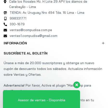
Calle los Rosales Mz. H Lote 29 APV los álamos de
Carabayllo - Lima
TIENDA: Av. Uruguay Nro 494 Tda. 16 Lima - Lima
998331771
330-1679
ventas@compudisa.com.pe
ventas1.compudisa@gmail.com
INFORMACIÓN
SUSCRÍBETE AL BOLETÍN
Únase a más de 20.000 suscriptores y obtenga un nuevo
cupón de descuento todos los sábados. Actualiza información
sobre Ventas y Ofertas.
Advertencia!
Por favor, Activa el plugin "Mailchimp para
WordPress".
Suscríbete a Uminex y obtén un 20% de descuento en tu
Asesor de ventas - Disponible
primera compra.