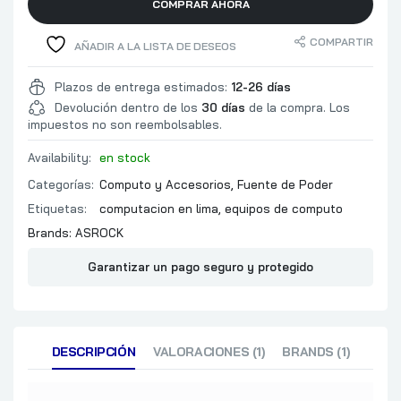
TIPO DE FAN
COMPRAR AHORA
OTP
COMPARTIR
SCP
AÑADIR A LA LISTA DE DESEOS
OPP
CERTIFICACIONES
OCP
Plazos de entrega estimados:
12-26 días
UVP
Devolución dentro de los
30 días
de la compra. Los
OVP
impuestos no son reembolsables.
LARGO FUENTE POWER
Availability:
en stock
Categorías:
Computo y Accesorios
,
Fuente de Poder
Etiquetas:
computacion en lima
,
equipos de computo
Brands:
ASROCK
Garantizar un pago seguro y protegido
DESCRIPCIÓN
VALORACIONES (1)
BRANDS (1)