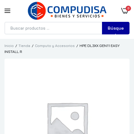
0
Búsque
da
Inicio
Tienda
Computo y Accesorios
HPE DL3XX GEN11 EASY
INSTALL R