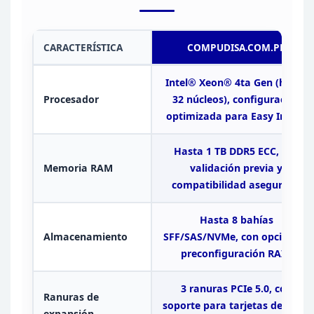
CARACTERÍSTICA
COMPUDISA.COM.PE
Intel® Xeon® 4ta Gen (hasta
Procesador
32
núcleos), configuración
optimizada para Easy Install
Hasta 1 TB DDR5 ECC, con
Memoria RAM
validación previa y
compatibilidad asegurada
Hasta 8 bahías
Almacenamiento
SFF/SAS/NVMe, con opción de
preconfiguración RAID
3 ranuras PCIe 5.0, con
Ranuras de
soporte para tarjetas
de red y
expansión