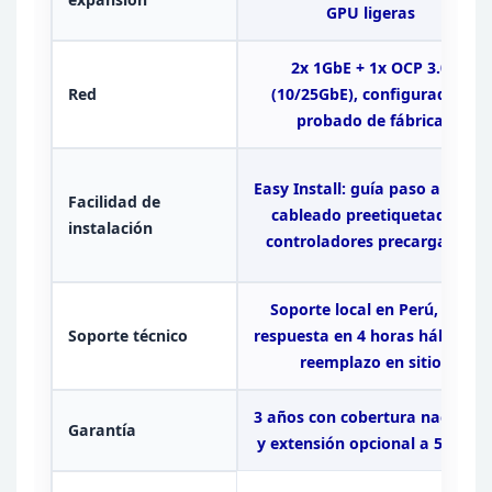
GPU ligeras
2x 1GbE + 1x OCP 3.0
Red
(10/25GbE),
configurado y
probado de fábrica
Easy Install: guía
paso a paso,
Facilidad de
cableado preetiquetado y
instalación
controladores precargados
Soporte local en Perú, con
Soporte
técnico
respuesta en 4 horas
hábiles y
reemplazo en sitio
3 años con cobertura
nacional
Garantía
y extensión opcional a 5 años