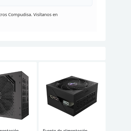
(1.830 HOJAS EN TOTAL CON TRES CASSETTES DE
PAPEL OPCIONALES DE 500 HOJAS CADA UNA)
ros Compudisa. Visítanos en
PANTALLA: 4,3″ TÁCTIL Y COLOR
MEMORIA: 3072MB
imentación
Fuente de alimentación