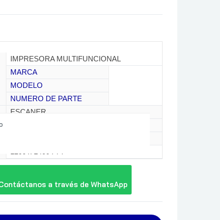
IMPRESORA MULTIFUNCIONAL
MARCA
MODELO
NUMERO DE PARTE
ESCANER
o
COPIADORA
FAX
1200 x 2400 PPP
25 PPM ISO
DOBLE CARA EN
Contáctanos a través de WhatsApp
NEGRO
IMPRESIÓN RÁPIDA
DE LA PRIMERA
PÁGINA: 4.8 S