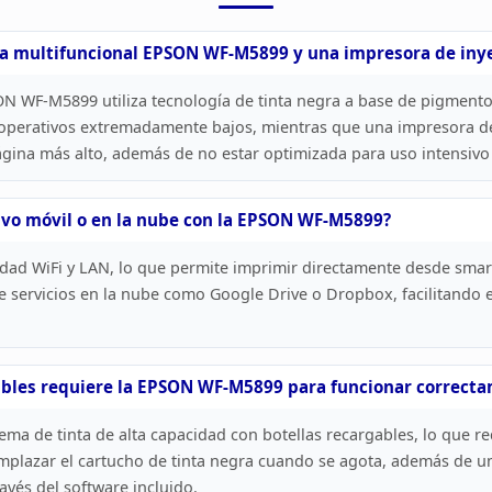
ra
multifuncional EPSON WF-M5899 y una impresora de inye
 WF-M5899 utiliza tecnología de tinta negra a base de pigmento
operativos extremadamente bajos, mientras que una impresora de
gina más alto, además de no estar optimizada para uso intensivo
ivo móvil
o en la nube con la EPSON WF-M5899?
dad WiFi y LAN, lo que permite imprimir directamente desde
smart
 servicios en la nube como Google Drive o Dropbox, facilitando
e
bles
requiere la EPSON WF-M5899 para funcionar
correcta
COMENTARIOS
ema de tinta de alta capacidad con botellas recargables, lo que r
plazar el cartucho de tinta negra cuando se agota, además de u
avés del software incluido.