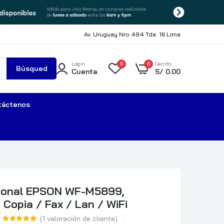
Av. Uruguay Nro 494 Tda. 16 Lima
Login
0
0
Carrito
Búsqued
Cuenta
S/
0.00
a
táctenos
cional EPSON WF-M5899,
 Copia / Fax / Lan / WiFi
(
1
valoración de cliente)