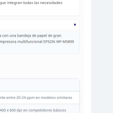
que integran todas las
necesidades
ESCANEO:
ESCANEADO A PC
MEDIANTE
DOCUMENT
CAPTURE PRO,
ESCANEADO A LA
NUBE6 (INCLUIDO EL
CORREO
a con una
bandeja de papel de gran
ELECTRÓNICO),
Impresora
multifuncional EPSON WF-M5899
DISPOSITIVO DE
MEMORIA,
ESCANEADO A
CARPETA DE RED,
PDF PROTEGIDOS
CON CONTRASEÑA
TAMAÑO DE ESCANEO
BLANCO Y NEGRO Y MÓDEM: 33,6 KBPS APROX. 3
SEGUNDOS POR PÁGINA
NÚMEROS DE DISCADO RÁPIDO: 199 (MÁX.)
FAX: ENVÍO/RECEPCIÓN
nte entre 20-24 ppm en modelos
similares
MEMORIA DE FAX
HASTA 550 PÁGINAS
CONECTIVIDAD ESTÁNDAR: USB DE ALTA
400 x 600 dpi en competidores básicos
VELOCIDAD / INALÁMBRICA (802.11