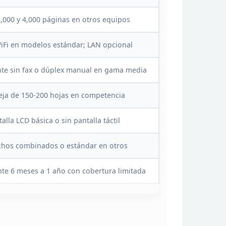
B/G/N/A/AC/K/V/R), WI-FI / WI-FI DIRECT /
ETHERNET ALÁMBRICA (1000BASE-T/100BASE-
2,000 y 4,000 páginas en otros equipos
TX/10BASE-T)
PROTOCOLOS DE RED: TCP/IP V4/V6
PROTOCOLOS DE IMPRESIÓN EN RED: IPP, LPD,
iFi en modelos estándar; LAN
opcional
PUERTO 9100, WSD
PROTOCOLOS DE ADMINISTRACIÓN EN RED:
SNMP, HTTP, DHCP, BOOTP, APIPA, DDNS, MDNS,
te sin fax o dúplex manual en gama
media
SNTP, PING, SLP, WSD, LLTD
SEGURIDAD WLAN: WEP 64-BIT, WEP 128-BIT,
ja de 150-200 hojas en
competencia
WPA2-PSK (TKIP), WPA2-ENTERPRISE, WPA3-
ENTERPRISE, WPA3-SAE (AES)
100 – 240 VAC / 50/60
alla LCD básica o sin pantalla táctil
VOLTAJE DE ENTRADA
Hz
CONSUMO DE ENERGIA
chos combinados o estándar en otros
FUENTE DE
ALIMENTACIÓN: 6,5
NIVEL DE RUIDO
te 6 meses a 1 año con cobertura
limitada
DB(A) / PRESIÓN: 50
DB(A
35.81 CM
A
DIMENSIONES Y PESO
ANCHO
PROFUNDIDAD