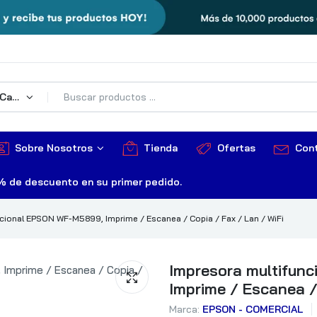
Todas Las Categorías
Sobre Nosotros
Tienda
Ofertas
Con
% de descuento en su primer pedido.
cional EPSON WF-M5899, Imprime / Escanea / Copia / Fax / Lan / WiFi
Impresora multifun
Imprime / Escanea /
Marca:
EPSON - COMERCIAL