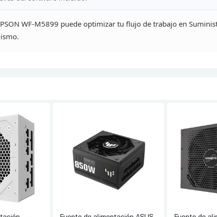
EPSON WF-M5899 puede optimizar tu flujo de trabajo en
Suminist
mismo.
tación
Fuente de alimentación ASUS
Fuente de al