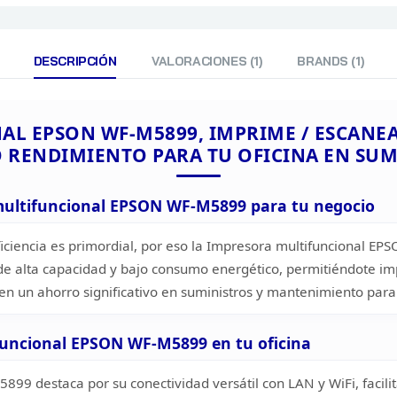
DESCRIPCIÓN
VALORACIONES (1)
BRANDS (1)
AL EPSON
WF-M5899, IMPRIME / ESCANEA /
O
RENDIMIENTO PARA TU OFICINA EN SUM
multifuncional
EPSON WF-M5899 para tu negocio
ciencia es primordial, por eso la Impresora multifuncional
EPSO
de alta capacidad y bajo consumo energético, permitiéndote im
 en un
ahorro significativo en suministros y mantenimiento para
ESPECIFICACIONES DEL
ESCANER
ifuncional EPSON
WF-M5899 en tu oficina
99 destaca por su conectividad versátil con LAN y WiFi, facili