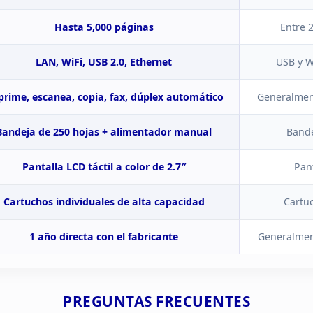
Hasta 5,000
páginas
Entre 
CONECTIVIDAD Y
LAN, WiFi,
USB 2.0, Ethernet
USB y W
COMUNICACION
rime, escanea, copia, fax, dúplex
automático
Generalmen
Bandeja de 250 hojas + alimentador
manual
Bande
Pantalla LCD táctil a color de
2.7″
Pant
Cartuchos individuales de alta capacidad
Cartu
1 año directa con el
fabricante
Generalmen
REQUISITOS DE ENERGI
PREGUNTAS
FRECUENTES
Y OPERACION