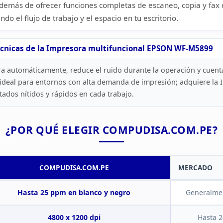
 además de
ofrecer funciones completas de escaneo, copia y fax 
do el flujo de trabajo y
el espacio en tu escritorio.
cnicas de la Impresora multifuncional EPSON
WF-M5899
ra
automáticamente, reduce el ruido durante la operación y cuent
ideal
para entornos con alta demanda de impresión; adquiere la 
ltados
nítidos y rápidos en cada trabajo.
¿POR QUÉ ELEGIR
COMPUDISA.COM.PE?
COMPUDISA.COM.PE
MERCADO
ESPECIFICACIONES DEL
FAX
Hasta 25 ppm en
blanco y negro
Generalme
4800 x 1200 dpi
Hasta
2