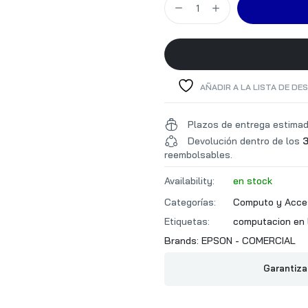
ESPECIFICACIONES DE
LA IMPRESORA
AÑADIR A LA LISTA DE DE
Plazos de entrega estima
Devolución dentro de los
3
reembolsables.
Availability:
en stock
Categorías:
Computo y Acce
ESPECIFICACIONES DE
Etiquetas:
computacion en 
LA COPIADORA
Brands:
EPSON - COMERCIAL
Garantiza