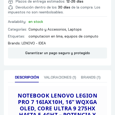
EXPANSION MAXIMA
Plazos de entrega estimados:
12-26 días
Devolución dentro de los
30 días
de la compra. Los
COMENTARIOS
impuestos no son reembolsables.
1 TB
TIPO
Availability:
en stock
ALMACENAMIENTO
INTERFAZ
Categorías:
Computo y Accesorios
,
Laptops
COMENTARIOS
Etiquetas:
computacion en lima
,
equipos de computo
SI
Brands:
LENOVO - IDEA
MARCA
Garantizar un pago seguro y protegido
CHIPSET
VIDEO
CAPACIDAD
TIPO
SALIDAS
DESCRIPCIÓN
VALORACIONES (1)
BRANDS (1)
VELOCIDAD
CONECTIVIDAD
WIRELESS
NOTEBOOK LENOVO LEGION
BLUETOOTH
PRO 7
16IAX10H, 16” WQXGA
AUDIO HD / REALTEK ALC
OLED, CORE ULTRA 9 275HX
AMPLIFIER (AMP)
HASTA 5.4GHZ – POTENCIA Y
SONIDO