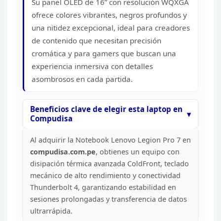
Su panel OLED de 16”
con resolución WQXGA
INTEGRADA
ofrece colores vibrantes, negros profundos y
BATERIA
CAPACIDAD
una nitidez
excepcional, ideal para creadores
IDIOMA DE TECLADO
de contenido que necesitan precisión
27.59 CM
cromática y para gamers que buscan una
DIMENSIONES
experiencia inmersiva con detalles
ANCHO
asombrosos en cada partida.
ALTO
PESO
WINDOWS 11 HOME SL 64
Beneficios clave de elegir
esta laptop en
SISTEMA OPERATIVO
Compudisa
IDIOMA
COMENTARIOS
Al adquirir la Notebook Lenovo
Legion Pro 7 en
compudisa.com.pe
, obtienes un
equipo con
disipación térmica avanzada ColdFront, teclado
mecánico de alto
rendimiento y conectividad
Thunderbolt 4, garantizando estabilidad en
sesiones prolongadas y transferencia de datos
ultrarrápida.