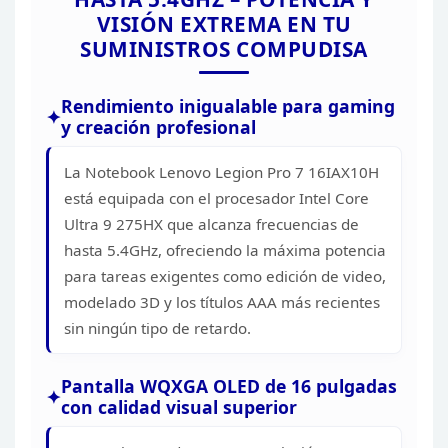
PARLANTE
VISIÓN
EXTREMA EN TU
PUERTOS
SUMINISTROS
COMPUDISA
SI
TOUCHPAD
Rendimiento inigualable para gaming
CÁMARA WEB 5.0MP CON 
INCORPORA
y
creación profesional
MICROFONO 2x ARRAY
TECLADO RETROILUMINA
La Notebook Lenovo Legion Pro 7
16IAX10H
ESPAÑOL (LA)
está equipada con el procesador Intel Core
1
Ultra 9 275HX que alcanza
frecuencias de
ALIMENTACION
hasta 5.4GHz, ofreciendo la máxima potencia
HDMI
para tareas
exigentes como edición de video,
2 X USB-A (USB 5GBPS / U
modelado 3D y los títulos AAA más recientes
1 X USB-A (USB 10GBPS / 
ON
PUERTOS
sin ningún tipo de retardo.
1 X USB-C (USB 10GBPS /
PD 65-100W AND DISPLAY
1 X THUNDERBOLT 4 / U
Pantalla WQXGA OLED de 16
pulgadas
TRANSFERENCIA DE DATO
con calidad visual superior
1 X HEADPHONE / MICR
(3.5MM)
1 X ETHERNET (2.5GBE / R