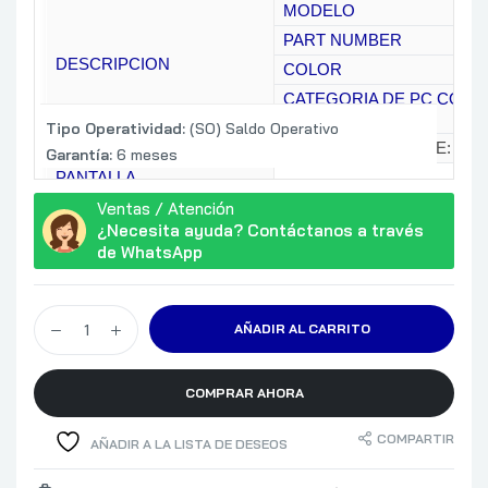
MODELO
PART NUMBER
DESCRIPCION
COLOR
CATEGORIA DE PC CON
IA
Tipo Operatividad:
(SO) Saldo Operativo
MATERIAL DEL CASE: ALU
Garantía:
6 meses
PANTALLA
CPU
Ventas / Atención
¿Necesita ayuda? Contáctanos a través
PROCESADOR
de WhatsApp
NEURONAL (NPU)
OBSERVACIONES DE CPU
CHIPSET
AÑADIR AL CARRITO
32 GB
TIPO
COMPRAR AHORA
BUS
MEMORIA
TIPO DE RANURA
COMPARTIR
AÑADIR A LA LISTA DE DESEOS
NUMERO DE RANURAS