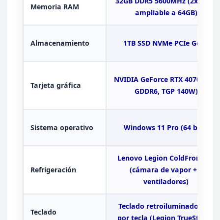
32GB DDR5
5600MHz (2x16GB,
Memoria RAM
ampliable a 64GB)
Almacenamiento
1TB SSD NVMe PCIe
Gen4
NVIDIA GeForce RTX 4070 (8GB
Tarjeta
gráfica
GDDR6, TGP
140W)
Sistema
operativo
Windows 11 Pro (64 bits)
Lenovo
Legion ColdFront 5.0
Refrigeración
(cámara de vapor + 3
ventiladores)
Teclado
retroiluminado RGB
Teclado
por tecla (Legion TrueStrike)