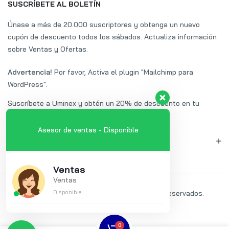
SUSCRÍBETE AL BOLETÍN
Únase a más de 20.000 suscriptores y obtenga un nuevo
cupón de descuento todos los sábados. Actualiza información
sobre Ventas y Ofertas.
Advertencia!
Por favor, Activa el plugin "Mailchimp para
WordPress".
Suscríbete a Uminex y obtén un 20% de descuento en tu
primera compra.
Asesor de ventas - Disponible
MI CUENTA
Ventas
Ventas
2024 ©
COMPUDISA
Disponible
Todos los derechos reservados.
Método de pago:
0