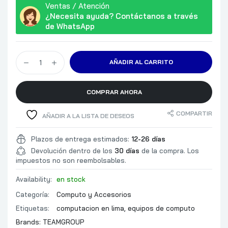
Ventas / Atención
¿Necesita ayuda? Contáctanos a través
de WhatsApp
AÑADIR AL CARRITO
COMPRAR AHORA
COMPARTIR
AÑADIR A LA LISTA DE DESEOS
Plazos de entrega estimados:
12-26 días
Devolución dentro de los
30 días
de la compra. Los
impuestos no son reembolsables.
Availability:
en stock
Categoría:
Computo y Accesorios
Etiquetas:
computacion en lima
,
equipos de computo
Brands:
TEAMGROUP