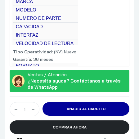
MARCA
MODELO
NUMERO DE PARTE
CAPACIDAD
INTERFAZ
VELOCIDAD DE LECTURA
Tipo Operatividad:
VELOCIDAD DE
(NV) Nuevo
ESCRITURA
Garantía:
36 meses
FORMATO
DIMENSIONES DEL
Ventas / Atención
PRODUCTO
¿Necesita ayuda? Contáctanos a través
de WhatsApp
CONDICIONES DE
0° C ~ 70° C
OPERACION
AÑADIR AL CARRITO
COMPRAR AHORA