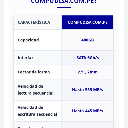
COMPUDISA.COM.PE?
CARACTERÍSTICA
COMPUDISA.COM.PE
MER
2
Capacidad
480GB
Interfaz
SATA 6Gb/s
SAT
Factor de forma
2.5”, 7mm
Velocidad de
Hasta 535
MB/s
450
lectura secuencial
Velocidad de
Hasta 445 MB/s
350
escritura secuencial