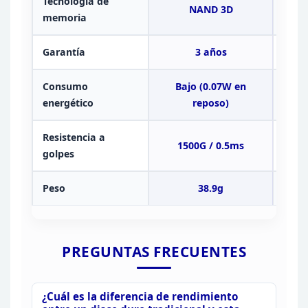
Tecnología de
NAND 3D
N
memoria
Garantía
3 años
Consumo
Bajo (0.07W en
0
energético
reposo)
Resistencia a
1500G / 0.5ms
S
golpes
Peso
38.9g
PREGUNTAS
FRECUENTES
¿Cuál es la diferencia de rendimiento