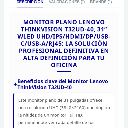
DESCRIPCIÓN
VALORACIONES (1)
BRANDS (1)
RJ-45
HDR10 COMP
LENOVO THI
MONITOR PLANO LENOVO
ACCESORIES
THINKVISION T32UD-40, 31”
MANAGER)
WLED UHD/IPS/HDMI/DP/USB-
LDFM (LENOV
C/USB-A/RJ45: LA SOLUCIÓN
MANAGER)
CARACTERISTICAS
PROFESIONAL DEFINITIVA EN
MIRRORED 
ALTA DEFINICIÓN PARA TU
NATURAL LO
OFICINA
SMART POW
THINKVISION
MONITOR W
Beneficios clave del Monitor Lenovo
TIPO DE FUENTE DE ENERGIA
ThinkVision
T32UD-40
25.5 W
ENERGIA
Este monitor plano de 31 pulgadas ofrece
CONSUMO DE
una
resolución UHD (3840×2160) que duplica
714.2 x 218.0
la nitidez de un monitor Full HD,
MAS ALTA) m
DIMENSIONES
permitiéndote ver cada detalle de tus
DIMENSIONE