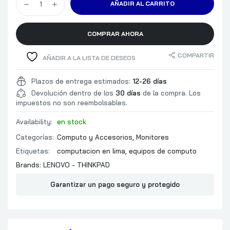
AÑADIR AL CARRITO
BRILLO
CARACTERISTICAS OPTICAS
GAMA DE CO
NUMERO DE
COMPRAR AHORA
ANGULO DE VISION
COMPARTIR
AÑADIR A LA LISTA DE DESEOS
TAMAÑO DE PIXELES
TIEMPO DE RESPUESTA
Plazos de entrega estimados:
12-26 días
TASA DE REFRESCO
Devolución dentro de los
30 días
de la compra. Los
impuestos no son reembolsables.
ANCHO DEL B
MONTAJE PA
CARACTERISTICAS MECANICAS
Availability:
en stock
SOPORTA: TH
Categorías:
Computo y Accesorios
,
Monitores
TINY
Etiquetas:
computacion en lima
,
equipos de computo
1.4 (HBR3): 1
Brands:
LENOVO - THINKPAD
HDMI
USB-A
Garantizar un pago seguro y protegido
PUERTOS E/S
USB-C
USB-C DOW
USB-C UPST