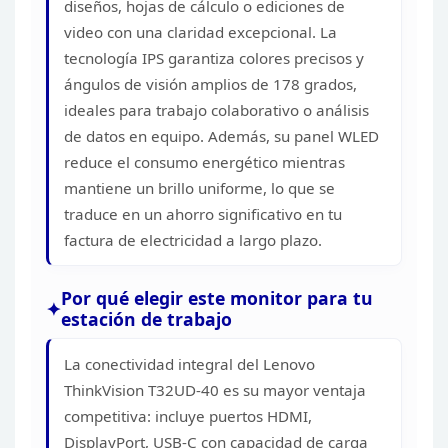
diseños, hojas de cálculo o ediciones
de
PESO
9.2 kg
video con una claridad excepcional. La
tecnología IPS garantiza colores
precisos y
ángulos de visión amplios de 178 grados,
ideales para trabajo
colaborativo o análisis
de datos en equipo. Además, su panel WLED
reduce el
consumo energético mientras
mantiene un brillo uniforme, lo que se
traduce en
un ahorro significativo en tu
factura de electricidad a largo
plazo.
Por qué elegir este monitor para tu
estación de
trabajo
La conectividad integral del Lenovo
ThinkVision
T32UD-40 es su mayor ventaja
competitiva: incluye puertos HDMI,
DisplayPort,
USB-C con capacidad de carga