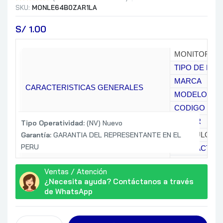
SKU:
MONLE64B0ZAR1LA
S/
 1.00
MONITOR
TIPO DE MO
MARCA
CARACTERISTICAS GENERALES
MODELO
CODIGO DE 
COLOR
Tipo Operatividad:
(NV) Nuevo
Garantía:
GARANTIA DEL REPRESENTANTE EN EL
31.5 PULG
PERU
AREA ACTIVA
TIPO
CARACTERISTICAS DE PANTALLA
Ventas / Atención
FORMATO DE
¿Necesita ayuda? Contáctanos a través
RESOLUCION
de WhatsApp
PROPORCIO
1 500:1