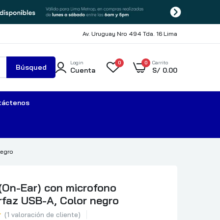
Av. Uruguay Nro 494 Tda. 16 Lima
Login
0
0
Carrito
Búsqued
Cuenta
S/
0.00
a
táctenos
negro
 (On-Ear) con microfono
rfaz USB-A, Color negro
(
1
valoración de cliente)