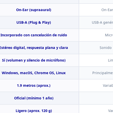
On-Ear
(supraaural)
On-Ear
USB-A (Plug & Play)
USB-A genér
Incorporado
con cancelación de ruido
Micr
Estéreo digital, respuesta plana y
clara
Sonido 
Sí (volumen y silencio de micrófono)
Li
Windows, macOS, Chrome OS,
Linux
Principalme
1.9 metros (aprox.)
Variab
Oficial (mínimo 1 año)
Ligero (aprox. 120 g)
Va