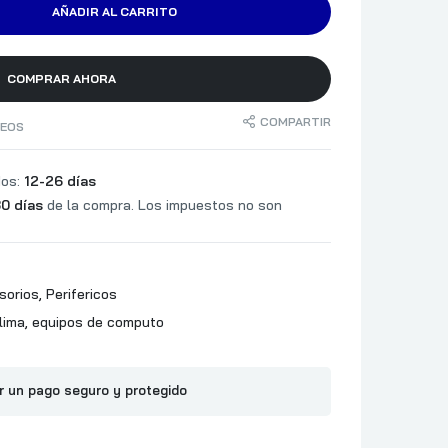
AÑADIR AL CARRITO
CAMPO DE SONIDO: STEREO
MICROFONO:
MICROFONO AJUSTABLE
COMPRAR AHORA
MICROFONO CON CANCELACION DE
RUIDO: SI
COMPARTIR
SEOS
FRECUENCIA DE RESPUESTA: 100Hz –
100 KHz
dos:
12-26 días
SENSIBILIDAD: -17 dB
0 días
de la compra. Los impuestos no son
COMPATIBILIDAD CON WINDOWS,
CHROME OS Y macOS 10.2.8 O
SUPERIOR
COLOR NEGRO
sorios
,
Perifericos
LOS AURICULARES ESTÉREO
CUENTAN CON UNA POTENTE SALIDA
lima
,
equipos de computo
DE GRAVES, LO QUE LE PERMITE
USARLOS COMO UN PAR DE
AURICULARES ESTÁNDAR O PARA
r un pago seguro y protegido
TELEFONÍA Y CONFERENCIAS POR
INTERNET.