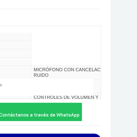
MICRÓFONO CON CANCELACIÓN DE
RUIDO
DIADEMA ACOLCHADA Y
o
ALMOHADILLAS DE FELPA
CONTROLES DE VOLUMEN Y
SILENCIO EN LÍNEA
AURICULAR:
Contáctanos a través de WhatsApp
FRECUENCIA DE RESPUESTA: 20Hz –
20 KHz
SENSIBILIDAD: 94 dB