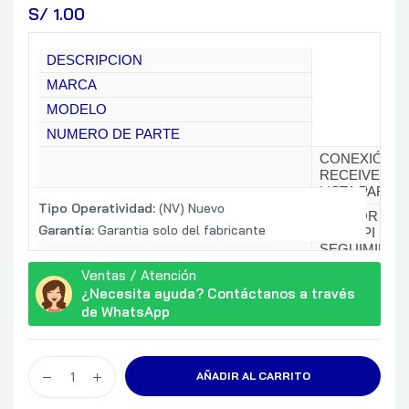
S/
 1.00
DESCRIPCION
MARCA
MODELO
NUMERO DE PARTE
CONEXIÓN U
RECEIVER) I
LISTA PARA 
Tipo Operatividad:
(NV) Nuevo
SENSOR ÓPT
Garantía:
Garantia solo del fabricante
1200 DPI PA
SEGUIMIENT
HASTA 12 ME
Ventas / Atención
BATERÍA (1 B
¿Necesita ayuda? Contáctanos a través
PUEDE VARI
de WhatsApp
CARACTERISTICAS
NUMERO DE B
DERECHA, S
RUEDA SCROL
AÑADIR AL CARRITO
DERECHA, IZ