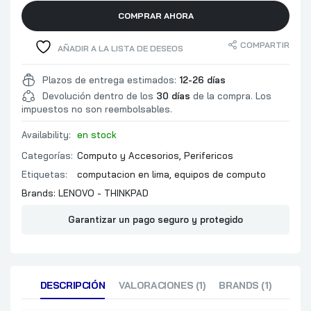
DISEÑO AMB
COMPRAR AHORA
COLOR NEG
DIMENSIONES
COMPARTIR
AÑADIR A LA LISTA DE DESEOS
mm
PESO: 60gr
Plazos de entrega estimados:
12-26 días
Devolución dentro de los
30 días
de la compra. Los
impuestos no son reembolsables.
Availability:
en stock
Categorías:
Computo y Accesorios
,
Perifericos
Etiquetas:
computacion en lima
,
equipos de computo
Brands:
LENOVO - THINKPAD
Garantizar un pago seguro y protegido
DESCRIPCIÓN
VALORACIONES (1)
BRANDS (1)